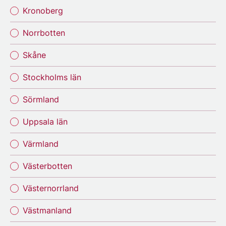
Kronoberg
Norrbotten
Skåne
Stockholms län
Sörmland
Uppsala län
Värmland
Västerbotten
Västernorrland
Västmanland