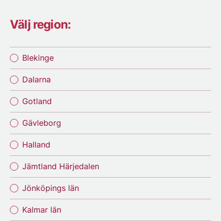
Välj region:
Blekinge
Dalarna
Gotland
Gävleborg
Halland
Jämtland Härjedalen
Jönköpings län
Kalmar län