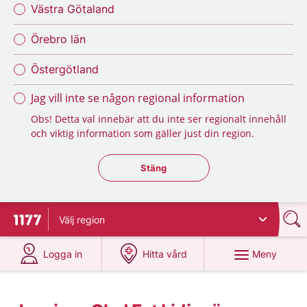
Västra Götaland
Örebro län
Östergötland
Jag vill inte se någon regional information
Obs! Detta val innebär att du inte ser regionalt innehåll
och viktig information som gäller just din region.
Stäng regionsväljaren
Stäng
Välj
region
Till startsidan för 1177
på 1177.se
på 1177.se
Meny
Logga in
Hitta vård