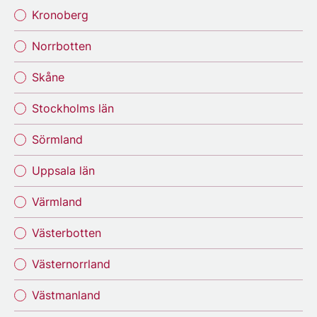
Kronoberg
Norrbotten
Skåne
Stockholms län
Sörmland
Uppsala län
Värmland
Västerbotten
Västernorrland
Västmanland