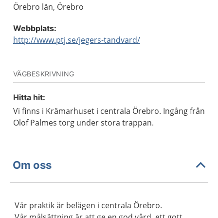
Örebro län, Örebro
Webbplats:
http://www.ptj.se/jegers-tandvard/
VÄGBESKRIVNING
Hitta hit:
Vi finns i Krämarhuset i centrala Örebro. Ingång från
Olof Palmes torg under stora trappan.
Om oss
Vår praktik är belägen i centrala Örebro.
Vår målsättning är att ge en god vård, ett gott