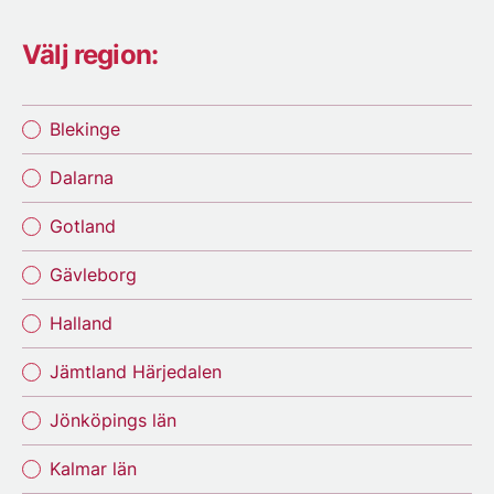
Välj region:
Blekinge
Dalarna
Gotland
Gävleborg
Halland
Jämtland Härjedalen
Jönköpings län
Kalmar län