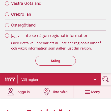
Västra Götaland
Örebro län
Östergötland
Jag vill inte se någon regional information
Obs! Detta val innebär att du inte ser regionalt innehåll
och viktig information som gäller just din region.
Stäng regionsväljaren
Stäng
Välj
region
Till startsidan för 1177
på 1177.se
på 1177.se
Meny
Logga in
Hitta vård