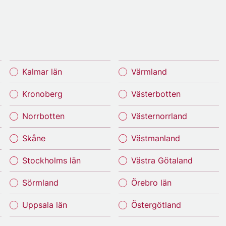
Kalmar län
Värmland
Kronoberg
Västerbotten
Norrbotten
Västernorrland
Skåne
Västmanland
Stockholms län
Västra Götaland
Sörmland
Örebro län
Uppsala län
Östergötland