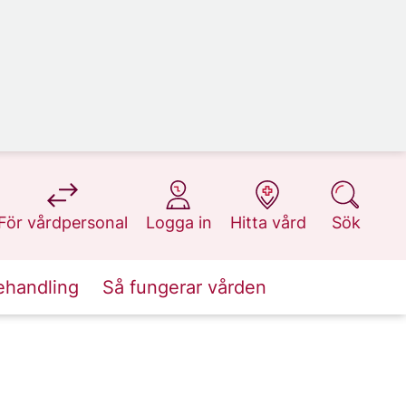
på 1177.se
på 1177.se
på 1177.se
på 1177.se
För vårdpersonal
Logga in
Hitta vård
Sök
ehandling
Så fungerar vården