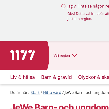
Jag vill inte se någon 
Obs! Detta val innebär att
just din region.
Till startsidan för 1177
Välj
region
Liv & hälsa
Barn & gravid
Olyckor & sk
Du är här:
Start
Hitta vård
JeWe Barn- och ungdoms
JeWe Barn- och ungdoms