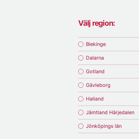
Välj region:
Blekinge
Dalarna
Gotland
Gävleborg
Halland
Jämtland Härjedalen
Jönköpings län