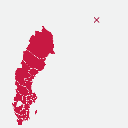
Stäng regionsvälj