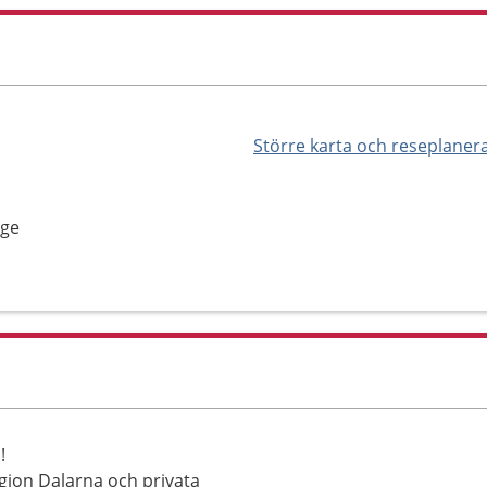
Större karta och reseplaner
nge
!
gion Dalarna och privata