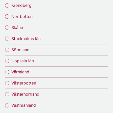
Kronoberg
Norrbotten
Skåne
Stockholms län
Sörmland
Uppsala län
Värmland
Västerbotten
Västernorrland
Västmanland