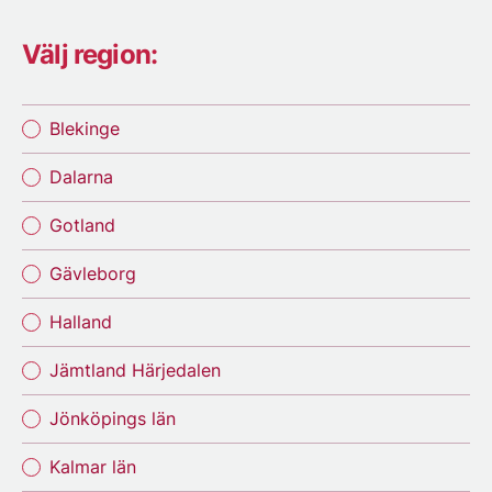
Välj region:
Blekinge
Dalarna
Gotland
Gävleborg
Halland
Jämtland Härjedalen
Jönköpings län
Kalmar län