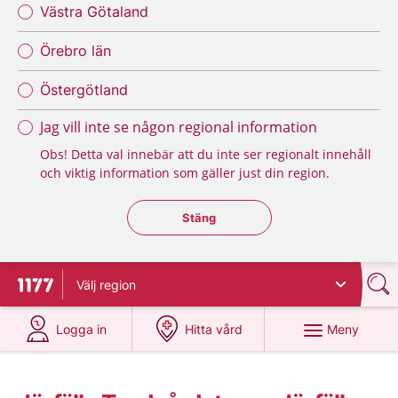
Västra Götaland
Örebro län
Östergötland
Jag vill inte se någon regional information
Obs! Detta val innebär att du inte ser regionalt innehåll
och viktig information som gäller just din region.
Stäng regionsväljaren
Stäng
Välj
region
Till startsidan för 1177
på 1177.se
på 1177.se
Meny
Logga in
Hitta vård