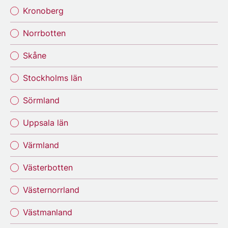
Kronoberg
Norrbotten
Skåne
Stockholms län
Sörmland
Uppsala län
Värmland
Västerbotten
Västernorrland
Västmanland