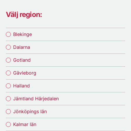
Välj region:
Blekinge
Dalarna
Gotland
Gävleborg
Halland
Jämtland Härjedalen
Jönköpings län
Kalmar län