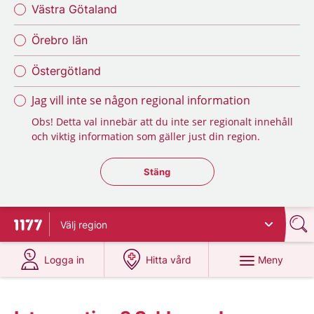
Västra Götaland
Örebro län
Östergötland
Jag vill inte se någon regional information
Obs! Detta val innebär att du inte ser regionalt innehåll
och viktig information som gäller just din region.
Stäng regionsväljaren
Stäng
Välj
region
Till startsidan för 1177
på 1177.se
på 1177.se
Meny
Logga in
Hitta vård