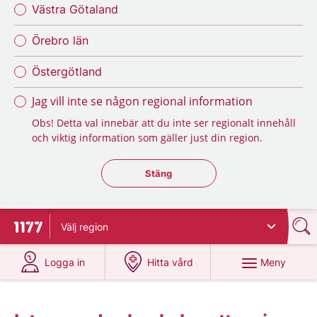
Västra Götaland
Örebro län
Östergötland
Jag vill inte se någon regional information
Obs! Detta val innebär att du inte ser regionalt innehåll
och viktig information som gäller just din region.
Stäng regionsväljaren
Stäng
Välj
region
Till startsidan för 1177
på 1177.se
på 1177.se
Meny
Logga in
Hitta vård