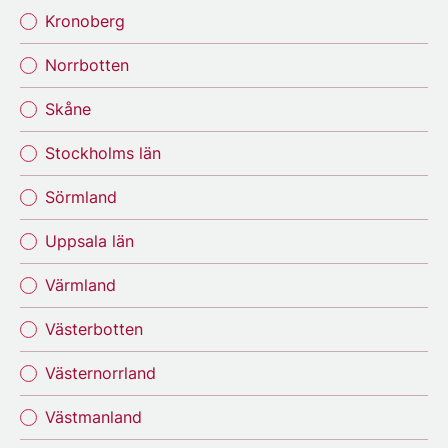
Kronoberg
Norrbotten
Skåne
Stockholms län
Sörmland
Uppsala län
Värmland
Västerbotten
Västernorrland
Västmanland