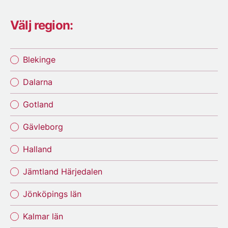
Välj region:
Blekinge
Dalarna
Gotland
Gävleborg
Halland
Jämtland Härjedalen
Jönköpings län
Kalmar län