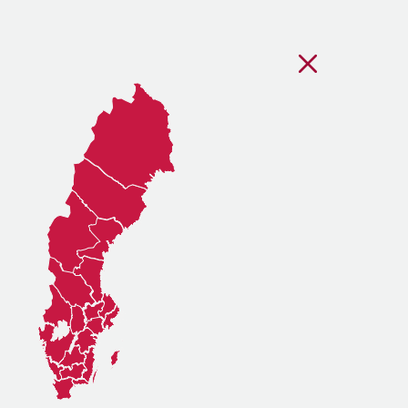
Stäng regionsvälj