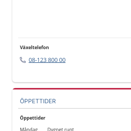
Växeltelefon
08-123 800 00
ÖPPETTIDER
Öppettider
Öppettider
Kommentarer
Måndag
Dygnet runt
Dag