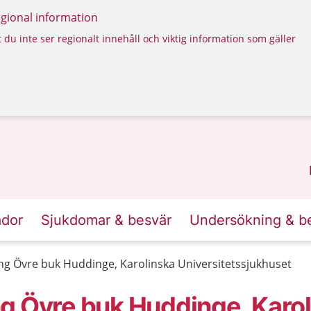
regional information
 du inte ser regionalt innehåll och viktig information som gäller
ador
Sjukdomar & besvär
Undersökning & b
ng Övre buk Huddinge, Karolinska Universitetssjukhuset
g Övre buk Huddinge, Karo