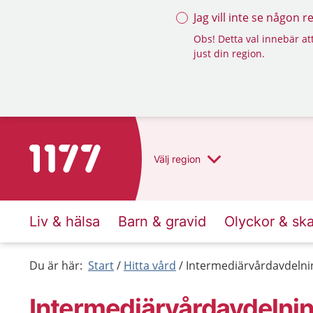
Jag vill inte se någon 
Obs! Detta val innebär att
just din region.
Till startsidan för 1177
Välj
region
Liv & hälsa
Barn & gravid
Olyckor & sk
Du är här:
Start
Hitta vård
Intermediärvårdavdelni
Intermediärvårdavdelnin