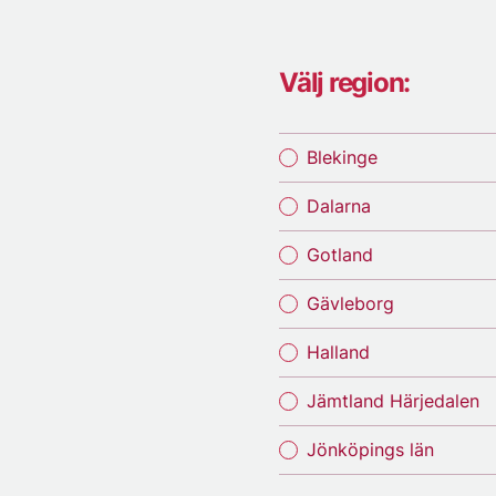
Välj region:
Blekinge
Dalarna
Gotland
Gävleborg
Halland
Jämtland Härjedalen
Jönköpings län