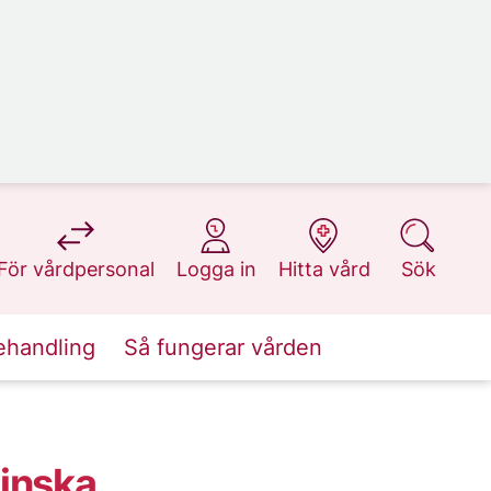
på 1177.se
på 1177.se
på 1177.se
på 1177.se
För vårdpersonal
Logga in
Hitta vård
Sök
ehandling
Så fungerar vården
linska