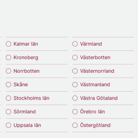
Kalmar län
Värmland
Kronoberg
Västerbotten
Norrbotten
Västernorrland
Skåne
Västmanland
Stockholms län
Västra Götaland
Sörmland
Örebro län
Uppsala län
Östergötland