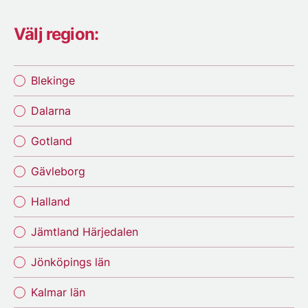
Välj region:
Blekinge
Dalarna
Gotland
Gävleborg
Halland
Jämtland Härjedalen
Jönköpings län
Kalmar län