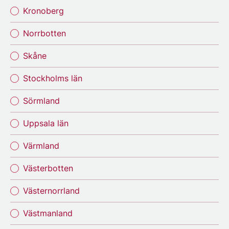
Kronoberg
Norrbotten
Skåne
Stockholms län
Sörmland
Uppsala län
Värmland
Västerbotten
Västernorrland
Västmanland