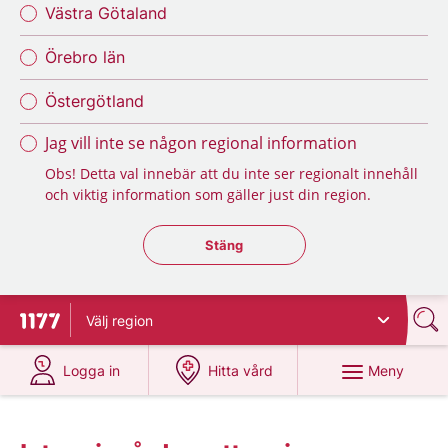
Västra Götaland
Örebro län
Östergötland
Jag vill inte se någon regional information
Obs! Detta val innebär att du inte ser regionalt innehåll
och viktig information som gäller just din region.
Stäng regionsväljaren
Stäng
Välj
region
Till startsidan för 1177
på 1177.se
på 1177.se
Meny
Logga in
Hitta vård