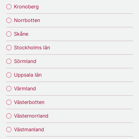
Kronoberg
Norrbotten
Skåne
Stockholms län
Sörmland
Uppsala län
Värmland
Västerbotten
Västernorrland
Västmanland