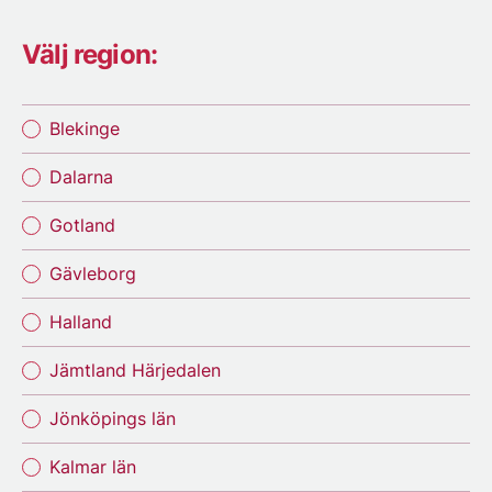
Välj region:
Blekinge
Dalarna
Gotland
Gävleborg
Halland
Jämtland Härjedalen
Jönköpings län
Kalmar län