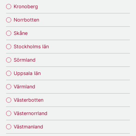
Kronoberg
Norrbotten
Skåne
Stockholms län
Sörmland
Uppsala län
Värmland
Västerbotten
Västernorrland
Västmanland