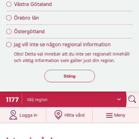
Västra Götaland
Örebro län
Östergötland
Jag vill inte se någon regional information
Obs! Detta val innebär att du inte ser regionalt innehåll
och viktig information som gäller just din region.
Stäng regionsväljaren
Stäng
Välj
region
Till startsidan för 1177
på 1177.se
på 1177.se
Meny
Logga in
Hitta vård