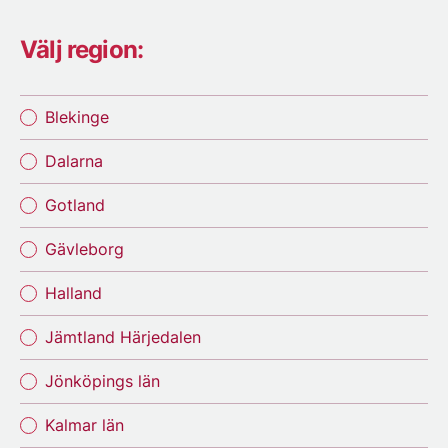
Välj region:
Blekinge
Dalarna
Gotland
Gävleborg
Halland
Jämtland Härjedalen
Jönköpings län
Kalmar län