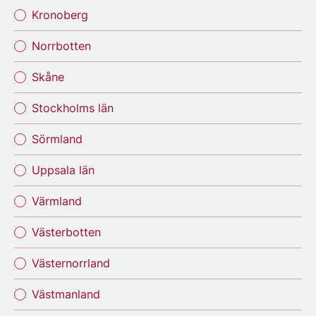
Kronoberg
Norrbotten
Skåne
Stockholms län
Sörmland
Uppsala län
Värmland
Västerbotten
Västernorrland
Västmanland