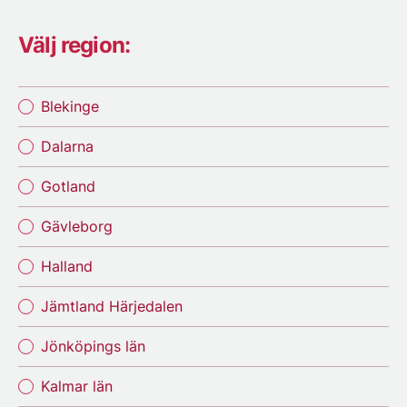
Välj region:
Blekinge
Dalarna
Gotland
Gävleborg
Halland
Jämtland Härjedalen
Jönköpings län
Kalmar län