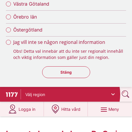
Västra Götaland
Örebro län
Östergötland
Jag vill inte se någon regional information
Obs! Detta val innebär att du inte ser regionalt innehåll
och viktig information som gäller just din region.
Stäng regionsväljaren
Stäng
Välj
region
Till startsidan för 1177
på 1177.se
på 1177.se
Meny
Logga in
Hitta vård