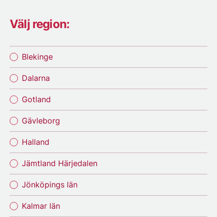
Välj region:
Blekinge
Dalarna
Gotland
Gävleborg
Halland
Jämtland Härjedalen
Jönköpings län
Kalmar län