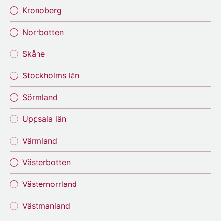
Kronoberg
Norrbotten
Skåne
Stockholms län
Sörmland
Uppsala län
Värmland
Västerbotten
Västernorrland
Västmanland