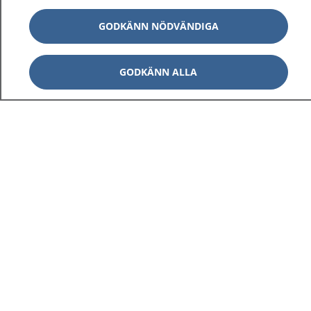
GODKÄNN NÖDVÄNDIGA
GODKÄNN ALLA
1177
–
tryggt om din hälsa och vård