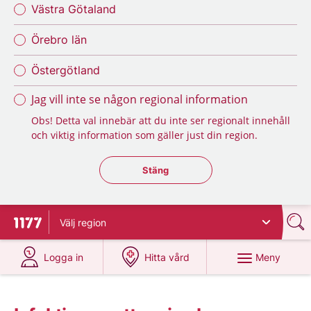
Västra Götaland
Örebro län
Östergötland
Jag vill inte se någon regional information
Obs! Detta val innebär att du inte ser regionalt innehåll
och viktig information som gäller just din region.
Stäng regionsväljaren
Stäng
Välj
region
Till startsidan för 1177
på 1177.se
på 1177.se
Meny
Logga in
Hitta vård