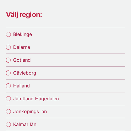
Välj region:
Blekinge
Dalarna
Gotland
Gävleborg
Halland
Jämtland Härjedalen
Jönköpings län
Kalmar län