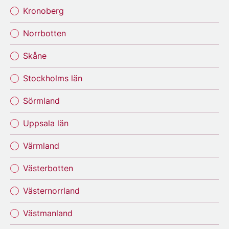
Kronoberg
Norrbotten
Skåne
Stockholms län
Sörmland
Uppsala län
Värmland
Västerbotten
Västernorrland
Västmanland