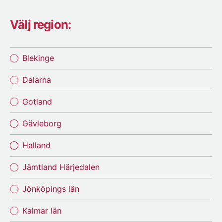
Välj region:
Blekinge
Dalarna
Gotland
Gävleborg
Halland
Jämtland Härjedalen
Jönköpings län
Kalmar län