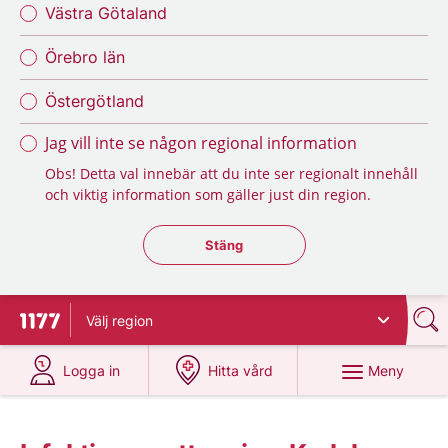
Västra Götaland
Örebro län
Östergötland
Jag vill inte se någon regional information
Obs! Detta val innebär att du inte ser regionalt innehåll
och viktig information som gäller just din region.
Stäng regionsväljaren
Stäng
Välj
region
Till startsidan för 1177
på 1177.se
på 1177.se
Meny
Logga in
Hitta vård