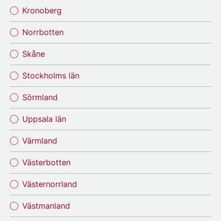
Kronoberg
Norrbotten
Skåne
Stockholms län
Sörmland
Uppsala län
Värmland
Västerbotten
Västernorrland
Västmanland