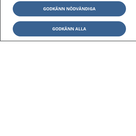
GODKÄNN NÖDVÄNDIGA
GODKÄNN ALLA
1177
–
tryggt om din hälsa och vård
På 1177.se får du råd om hälsa och information om
sjukdomar och vilka mottagningar du kan kontakta.
Logga in för att läsa din journal och göra dina
vårdärenden. Ring telefonnummer 1177 för
sjukvårdsrådgivning dygnet runt.