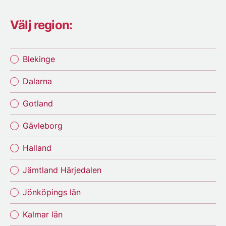
Välj region:
Blekinge
Dalarna
Gotland
Gävleborg
Halland
Jämtland Härjedalen
Jönköpings län
Kalmar län