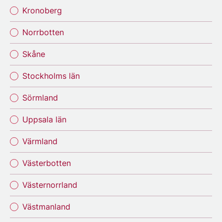
Kronoberg
Norrbotten
Skåne
Stockholms län
Sörmland
Uppsala län
Värmland
Västerbotten
Västernorrland
Västmanland