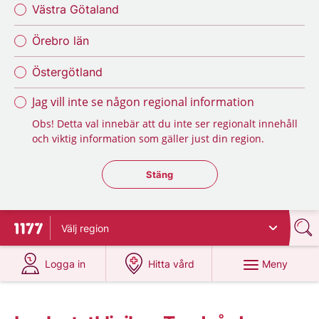
Västra Götaland
Örebro län
Östergötland
Jag vill inte se någon regional information
Obs! Detta val innebär att du inte ser regionalt innehåll
och viktig information som gäller just din region.
Stäng regionsväljaren
Stäng
Välj
region
Till startsidan för 1177
på 1177.se
på 1177.se
Meny
Logga in
Hitta vård