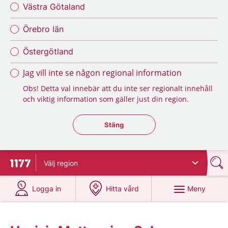
Västra Götaland
Örebro län
Östergötland
Jag vill inte se någon regional information
Obs! Detta val innebär att du inte ser regionalt innehåll
och viktig information som gäller just din region.
Stäng regionsväljaren
Stäng
Välj
region
Till startsidan för 1177
på 1177.se
på 1177.se
Meny
Logga in
Hitta vård