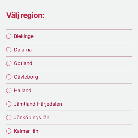
Välj region:
Blekinge
Dalarna
Gotland
Gävleborg
Halland
Jämtland Härjedalen
Jönköpings län
Kalmar län