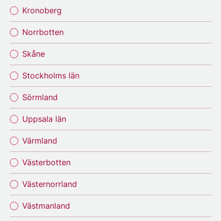
Kronoberg
Norrbotten
Skåne
Stockholms län
Sörmland
Uppsala län
Värmland
Västerbotten
Västernorrland
Västmanland