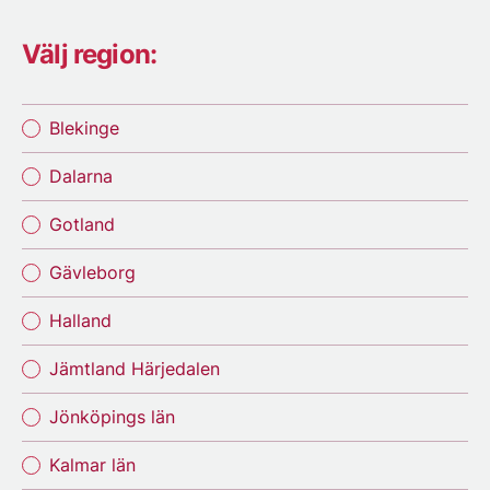
Välj region:
Blekinge
Dalarna
Gotland
Gävleborg
Halland
Jämtland Härjedalen
Jönköpings län
Kalmar län