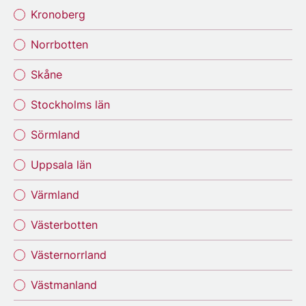
Kronoberg
Norrbotten
Skåne
Stockholms län
Sörmland
Uppsala län
Värmland
Västerbotten
Västernorrland
Västmanland