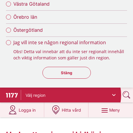
Västra Götaland
Örebro län
Östergötland
Jag vill inte se någon regional information
Obs! Detta val innebär att du inte ser regionalt innehåll
och viktig information som gäller just din region.
Stäng regionsväljaren
Stäng
Välj
region
Till startsidan för 1177
på 1177.se
på 1177.se
Meny
Logga in
Hitta vård