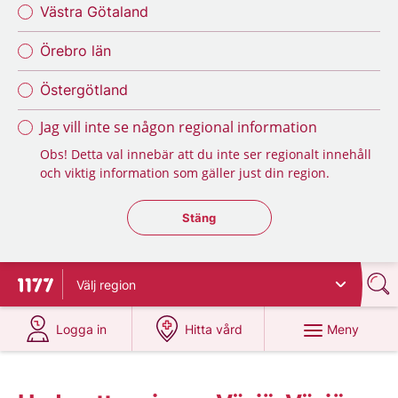
Västra Götaland
Örebro län
Östergötland
Jag vill inte se någon regional information
Obs! Detta val innebär att du inte ser regionalt innehåll
och viktig information som gäller just din region.
Stäng regionsväljaren
Stäng
Välj
region
Till startsidan för 1177
på 1177.se
på 1177.se
Meny
Logga in
Hitta vård