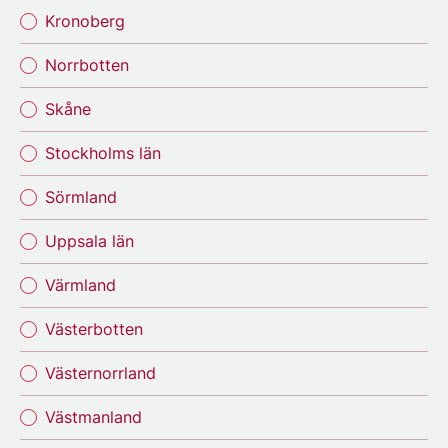
Kronoberg
Norrbotten
Skåne
Stockholms län
Sörmland
Uppsala län
Värmland
Västerbotten
Västernorrland
Västmanland