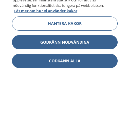
upplevelse, sammanställa statistik och för att viss
nödvändig funktionalitet ska fungera på webbplatsen.
Läs mer om hur vi använder kakor
HANTERA KAKOR
GODKÄNN NÖDVÄNDIGA
GODKÄNN ALLA
1177
–
tryggt om din hälsa och vård
På 1177.se får du råd om hälsa och information om