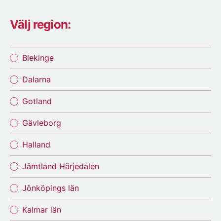
Välj region:
Blekinge
Dalarna
Gotland
Gävleborg
Halland
Jämtland Härjedalen
Jönköpings län
Kalmar län