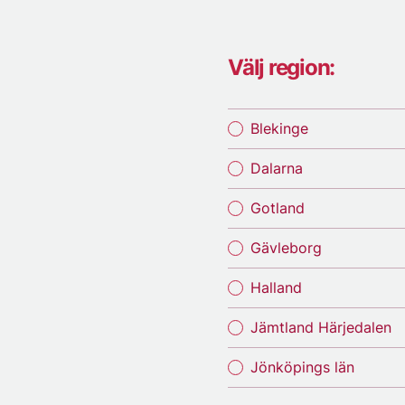
Välj region:
Blekinge
Dalarna
Gotland
Gävleborg
Halland
Jämtland Härjedalen
Jönköpings län