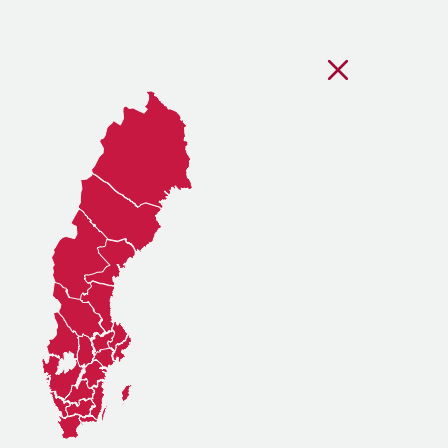
Stäng regionsvälj