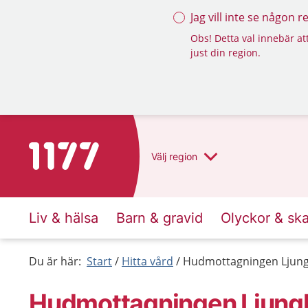
Jag vill inte se någon 
Obs! Detta val innebär att
just din region.
Till startsidan för 1177
Välj
region
Liv & hälsa
Barn & gravid
Olyckor & sk
Du är här:
Start
Hitta vård
Hudmottagningen Ljung
Hudmottagningen Ljungb