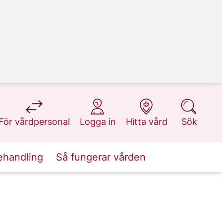
på 1177.se
på 1177.se
på 1177.se
på 1177.se
För vårdpersonal
Logga in
Hitta vård
Sök
ehandling
Så fungerar vården