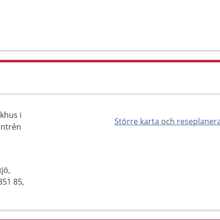
khus i
Större karta och reseplaner
entrén
jö,
351 85,