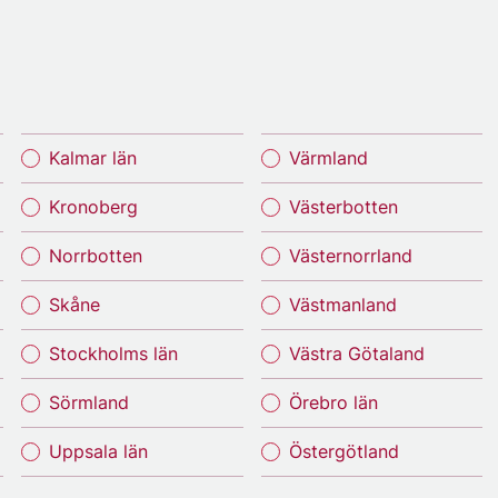
Kalmar län
Värmland
Kronoberg
Västerbotten
Norrbotten
Västernorrland
Skåne
Västmanland
Stockholms län
Västra Götaland
Sörmland
Örebro län
Uppsala län
Östergötland