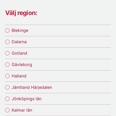
Välj region:
Blekinge
Dalarna
Gotland
Gävleborg
Halland
Jämtland Härjedalen
Jönköpings län
Kalmar län