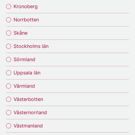
Kronoberg
Norrbotten
Skåne
Stockholms län
Sörmland
Uppsala län
Värmland
Västerbotten
Västernorrland
Västmanland