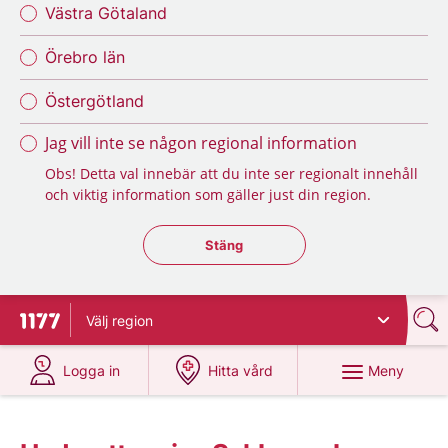
Västra Götaland
Örebro län
Östergötland
Jag vill inte se någon regional information
Obs! Detta val innebär att du inte ser regionalt innehåll
och viktig information som gäller just din region.
Stäng regionsväljaren
Stäng
Välj
region
Till startsidan för 1177
på 1177.se
på 1177.se
Meny
Logga in
Hitta vård