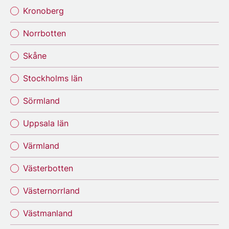
Kronoberg
Norrbotten
Skåne
Stockholms län
Sörmland
Uppsala län
Värmland
Västerbotten
Västernorrland
Västmanland