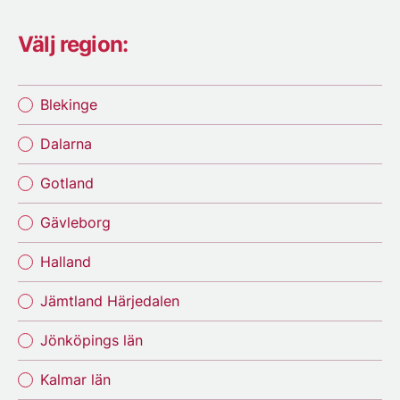
Välj region:
Blekinge
Dalarna
Gotland
Gävleborg
Halland
Jämtland Härjedalen
Jönköpings län
Kalmar län