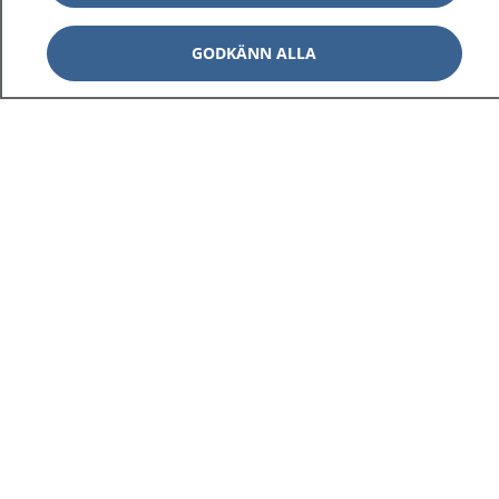
GODKÄNN ALLA
1177
–
tryggt om din hälsa och vård