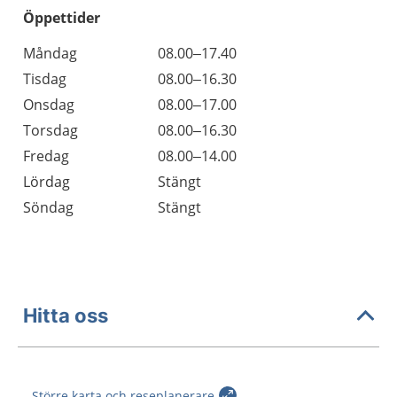
Öppettider
Öppettider
Kommentarer
Måndag
08.00–17.40
Dag
Tisdag
08.00–16.30
Onsdag
08.00–17.00
Torsdag
08.00–16.30
Fredag
08.00–14.00
Lördag
Stängt
Söndag
Stängt
Hitta oss
Större karta och reseplanerare