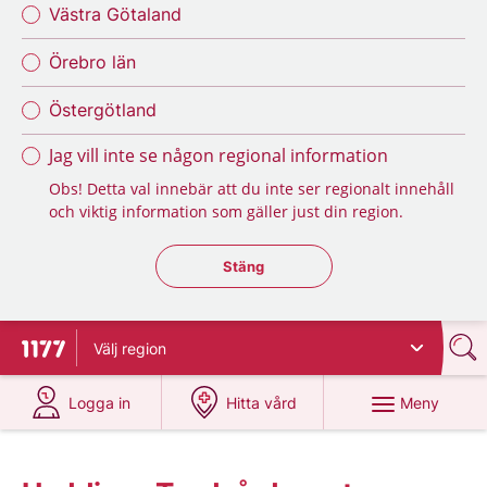
Västra Götaland
Örebro län
Östergötland
Jag vill inte se någon regional information
Obs! Detta val innebär att du inte ser regionalt innehåll
och viktig information som gäller just din region.
Stäng regionsväljaren
Stäng
Välj
region
Till startsidan för 1177
på 1177.se
på 1177.se
Meny
Logga in
Hitta vård