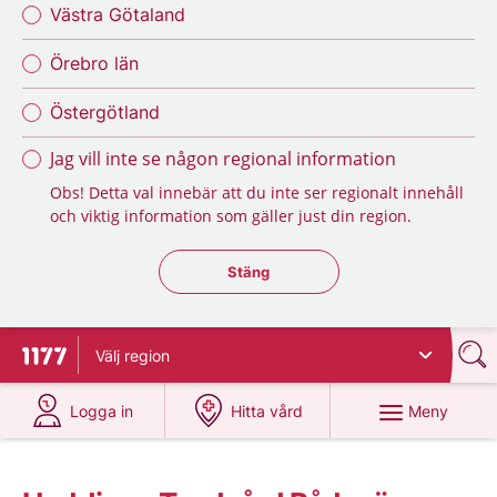
Västra Götaland
Örebro län
Östergötland
Jag vill inte se någon regional information
Obs! Detta val innebär att du inte ser regionalt innehåll
och viktig information som gäller just din region.
Stäng regionsväljaren
Stäng
Välj
region
Till startsidan för 1177
på 1177.se
på 1177.se
Meny
Logga in
Hitta vård