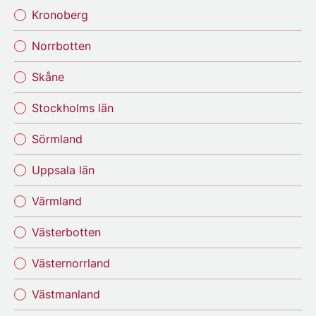
Kronoberg
Norrbotten
Skåne
Stockholms län
Sörmland
Uppsala län
Värmland
Västerbotten
Västernorrland
Västmanland