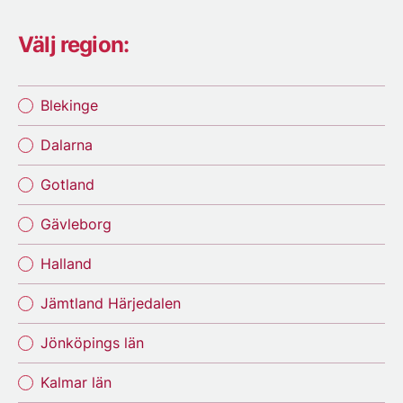
Välj region:
Blekinge
Dalarna
Gotland
Gävleborg
Halland
Jämtland Härjedalen
Jönköpings län
Kalmar län