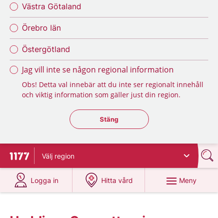
Västra Götaland
Örebro län
Östergötland
Jag vill inte se någon regional information
Obs! Detta val innebär att du inte ser regionalt innehåll
och viktig information som gäller just din region.
Stäng regionsväljaren
Stäng
Välj
region
Till startsidan för 1177
på 1177.se
på 1177.se
Meny
Logga in
Hitta vård