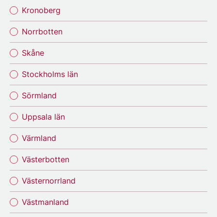
Kronoberg
Norrbotten
Skåne
Stockholms län
Sörmland
Uppsala län
Värmland
Västerbotten
Västernorrland
Västmanland