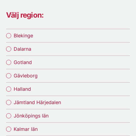
Välj region:
Blekinge
Dalarna
Gotland
Gävleborg
Halland
Jämtland Härjedalen
Jönköpings län
Kalmar län