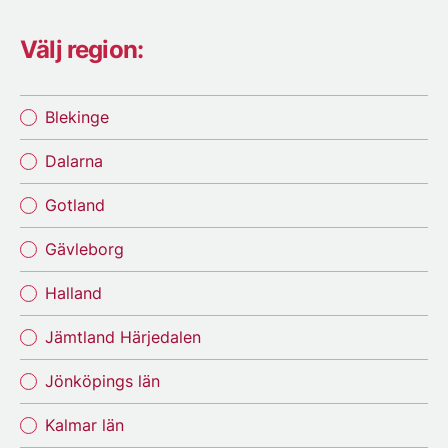
Välj region:
Blekinge
Dalarna
Gotland
Gävleborg
Halland
Jämtland Härjedalen
Jönköpings län
Kalmar län