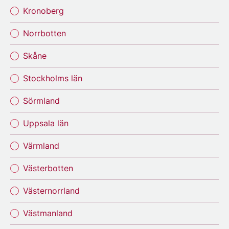
Kronoberg
Norrbotten
Skåne
Stockholms län
Sörmland
Uppsala län
Värmland
Västerbotten
Västernorrland
Västmanland