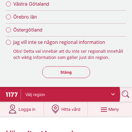
Västra Götaland
Örebro län
Östergötland
Jag vill inte se någon regional information
Obs! Detta val innebär att du inte ser regionalt innehåll
och viktig information som gäller just din region.
Stäng regionsväljaren
Stäng
Välj
region
Till startsidan för 1177
på 1177.se
på 1177.se
Meny
Logga in
Hitta vård