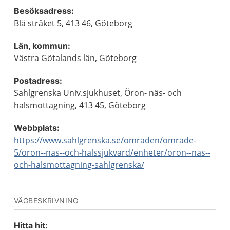
Besöksadress:
Blå stråket 5, 413 46, Göteborg
Län, kommun:
Västra Götalands län, Göteborg
Postadress:
Sahlgrenska Univ.sjukhuset, Öron- näs- och
halsmottagning, 413 45, Göteborg
Webbplats:
https://www.sahlgrenska.se/omraden/omrade-
5/oron--nas--och-halssjukvard/enheter/oron--nas--
och-halsmottagning-sahlgrenska/
VÄGBESKRIVNING
Hitta hit: