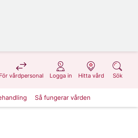
på 1177.se
på 1177.se
på 1177.se
på 1177.se
För vårdpersonal
Logga in
Hitta vård
Sök
ehandling
Så fungerar vården