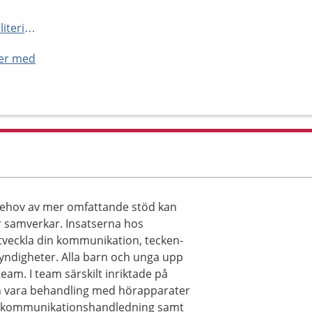
https://www.vgregion.se/f/habilitering-och-halsa/mottagningar/horsel/horselteam-goteborg/
ner med
behov av mer omfattande stöd kan
r samverkar. Insatserna hos
utveckla din kommunikation, tecken-
ndigheter. Alla barn och unga upp
team. I team särskilt inriktade på
an vara behandling med hörapparater
ch kommunikationshandledning samt