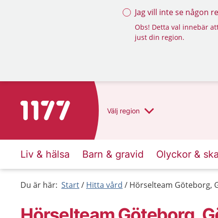
Jag vill inte se någon 
Obs! Detta val innebär att
just din region.
Till startsidan för 1177
Välj
region
Liv & hälsa
Barn & gravid
Olyckor & sk
Du är här:
Start
Hitta vård
Hörselteam Göteborg, 
Hörselteam Göteborg, G