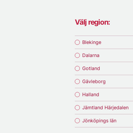
Välj region:
Blekinge
Dalarna
Gotland
Gävleborg
Halland
Jämtland Härjedalen
Jönköpings län