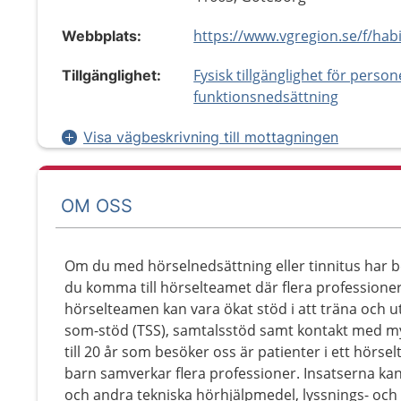
Webbplats:
Fysisk tillgänglighet för perso
Tillgänglighet:
funktionsnedsättning
Visa vägbeskrivning till mottagningen
OM OSS
Om du med hörselnedsättning eller tinnitus har 
du komma till hörselteamet där flera professione
hörselteamen kan vara ökat stöd i att träna och 
som-stöd (TSS), samtalsstöd samt kontakt med my
till 20 år som besöker oss är patienter i ett hörsel
barn samverkar flera professioner. Insatserna k
och andra tekniska hörhjälpmedel, lyssnings- o