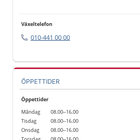
Växeltelefon
010-441 00 00
ÖPPETTIDER
Öppettider
Öppettider
Kommentarer
Måndag
08.00–16.00
Dag
Tisdag
08.00–16.00
Onsdag
08.00–16.00
Torsdag
08.00–16.00