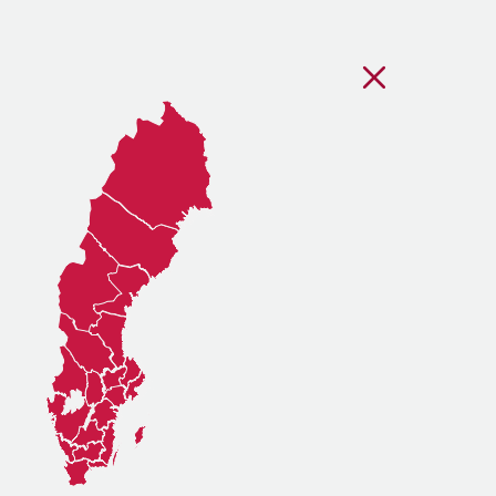
Stäng regionsvälj