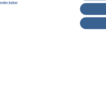
änder kakor
sjukdomar och
Other languages