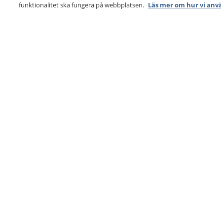
funktionalitet ska fungera på webbplatsen.
Läs mer om hur vi anv
1177
–
tryggt om din hälsa och vård
På 1177.se får du råd om hälsa och information om 