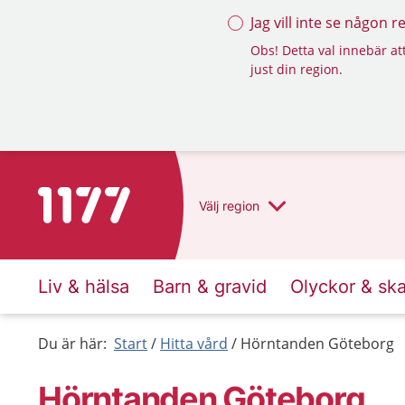
Jag vill inte se någon 
Obs! Detta val innebär att
just din region.
Till startsidan för 1177
Välj
region
Liv & hälsa
Barn & gravid
Olyckor & sk
Du är här:
Start
Hitta vård
Hörntanden Göteborg
Hörntanden Göteborg