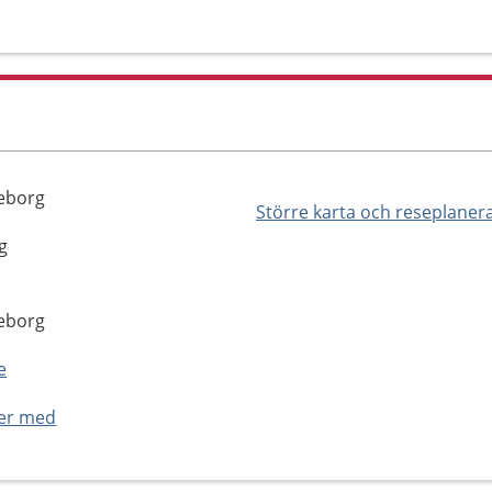
teborg
Större karta och reseplaner
g
teborg
e
ner med