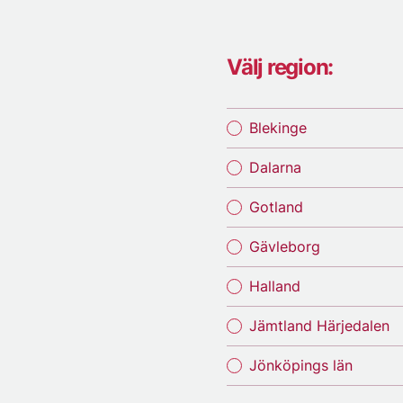
Välj region:
Blekinge
Dalarna
Gotland
Gävleborg
Halland
Jämtland Härjedalen
Jönköpings län