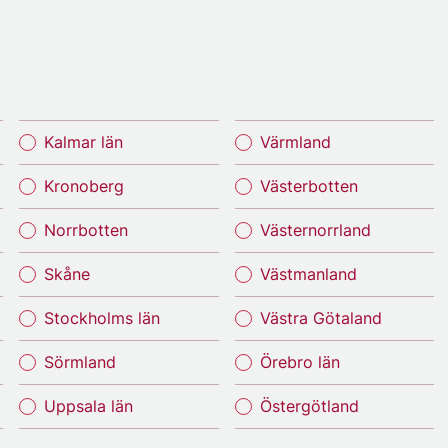
Kalmar län
Värmland
Kronoberg
Västerbotten
Norrbotten
Västernorrland
Skåne
Västmanland
Stockholms län
Västra Götaland
Sörmland
Örebro län
Uppsala län
Östergötland