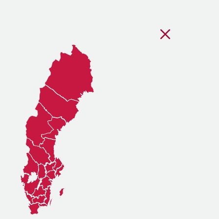
Stäng regionsvälj