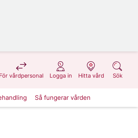
på 1177.se
på 1177.se
på 1177.se
på 1177.se
För vårdpersonal
Logga in
Hitta vård
Sök
ehandling
Så fungerar vården