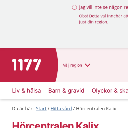
Jag vill inte se någon 
Obs! Detta val innebär att
just din region.
Till startsidan för 1177
Välj
region
Liv & hälsa
Barn & gravid
Olyckor & sk
Du är här:
Start
Hitta vård
Hörcentralen Kalix
Hörcentralen Kalix