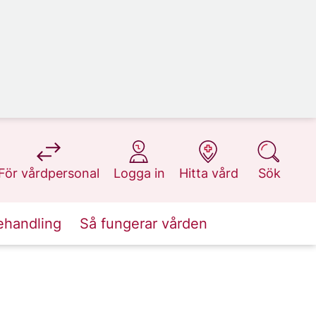
på 1177.se
på 1177.se
på 1177.se
på 1177.se
För vårdpersonal
Logga in
Hitta vård
Sök
ehandling
Så fungerar vården