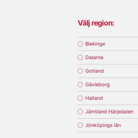
Välj region:
Blekinge
Dalarna
Gotland
Gävleborg
Halland
Jämtland Härjedalen
Jönköpings län