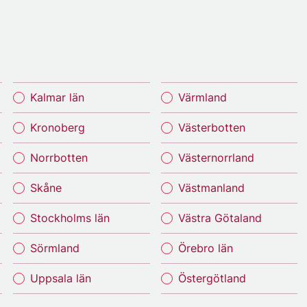
Kalmar län
Värmland
Kronoberg
Västerbotten
Norrbotten
Västernorrland
Skåne
Västmanland
Stockholms län
Västra Götaland
Sörmland
Örebro län
Uppsala län
Östergötland