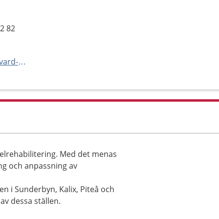
52 82
https://www.norrbotten.se/sv/vard-och-halsa/vara-vardenheter/kliniker-och-mottagningar/horcentralen--kalix-sjukhus/
selrehabilitering. Med det menas
ng och anpassning av
en i Sunderbyn, Kalix, Piteå och
 av dessa ställen.