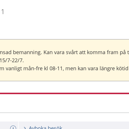
 1
nsad bemanning. Kan vara svårt att komma fram på tel
15/7-22/7.
 vanligt mån-fre kl 08-11, men kan vara längre köt
Avboka besök