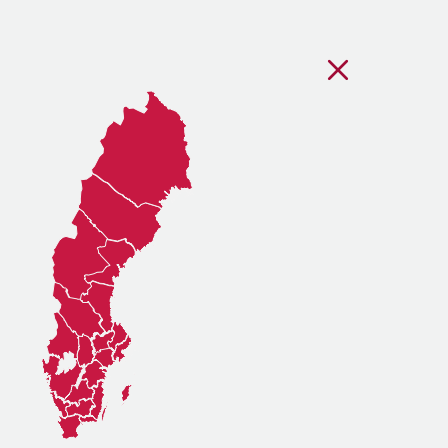
Stäng regionsvälj