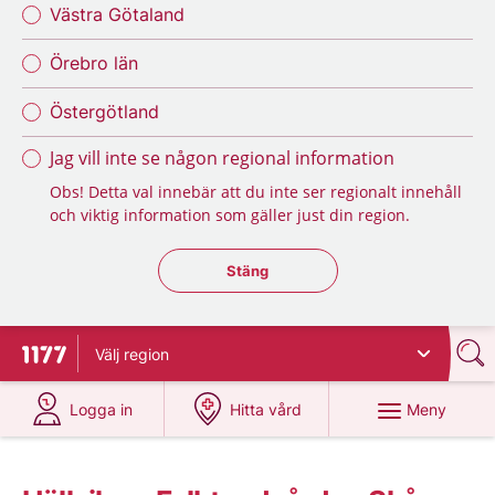
Västra Götaland
Örebro län
Östergötland
Jag vill inte se någon regional information
Obs! Detta val innebär att du inte ser regionalt innehåll
och viktig information som gäller just din region.
Stäng regionsväljaren
Stäng
Välj
region
Till startsidan för 1177
på 1177.se
på 1177.se
Meny
Logga in
Hitta vård