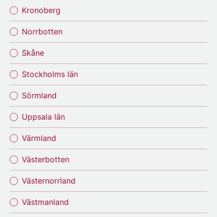
Kronoberg
Norrbotten
Skåne
Stockholms län
Sörmland
Uppsala län
Värmland
Västerbotten
Västernorrland
Västmanland