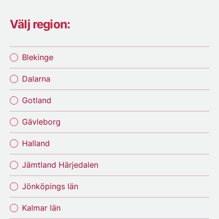
Välj region:
Blekinge
Dalarna
Gotland
Gävleborg
Halland
Jämtland Härjedalen
Jönköpings län
Kalmar län