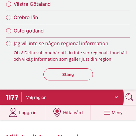
Västra Götaland
Örebro län
Östergötland
Jag vill inte se någon regional information
Obs! Detta val innebär att du inte ser regionalt innehåll
och viktig information som gäller just din region.
Stäng regionsväljaren
Stäng
Välj
region
Till startsidan för 1177
på 1177.se
på 1177.se
Meny
Logga in
Hitta vård