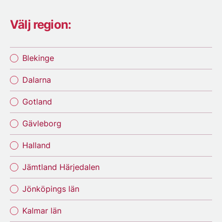
Välj region:
Blekinge
Dalarna
Gotland
Gävleborg
Halland
Jämtland Härjedalen
Jönköpings län
Kalmar län