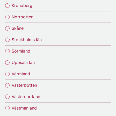
Kronoberg
Norrbotten
Skåne
Stockholms län
Sörmland
Uppsala län
Värmland
Västerbotten
Västernorrland
Västmanland