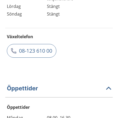
Lördag
Stängt
Söndag
Stängt
Växeltelefon
08-123 610 00
Öppettider
Öppettider
Öppettider
Kommentarer
Måndag
08.00–16.30
Dag