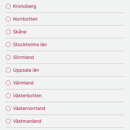
Kronoberg
Norrbotten
Skåne
Stockholms län
Sörmland
Uppsala län
Värmland
Västerbotten
Västernorrland
Västmanland