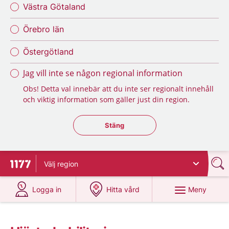
Västra Götaland
Örebro län
Östergötland
Jag vill inte se någon regional information
Obs! Detta val innebär att du inte ser regionalt innehåll
och viktig information som gäller just din region.
Stäng regionsväljaren
Stäng
Välj
region
Till startsidan för 1177
på 1177.se
på 1177.se
Meny
Logga in
Hitta vård