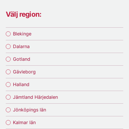
Välj region:
Blekinge
Dalarna
Gotland
Gävleborg
Halland
Jämtland Härjedalen
Jönköpings län
Kalmar län