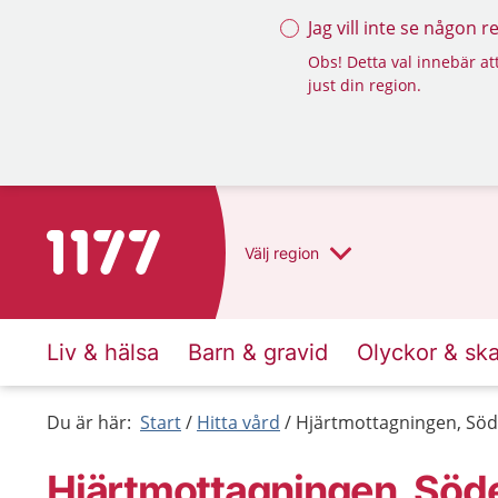
Jag vill inte se någon 
Obs! Detta val innebär att
just din region.
Till startsidan för 1177
Välj
region
Liv & hälsa
Barn & gravid
Olyckor & sk
Du är här:
Start
Hitta vård
Hjärtmottagningen, Söd
Hjärtmottagningen, Söd