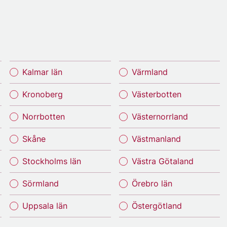
Kalmar län
Värmland
Kronoberg
Västerbotten
Norrbotten
Västernorrland
Skåne
Västmanland
Stockholms län
Västra Götaland
Sörmland
Örebro län
Uppsala län
Östergötland