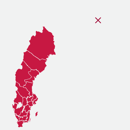
Stäng regionsvälj