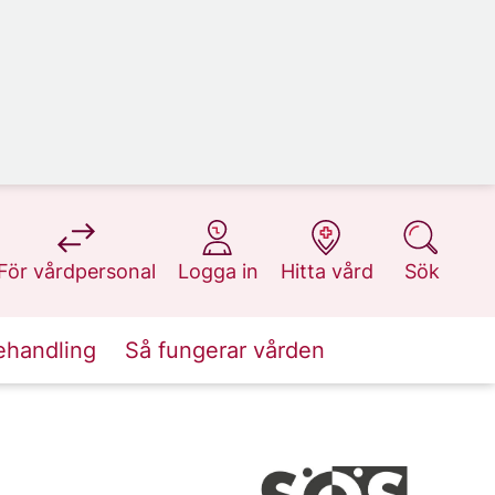
på 1177.se
på 1177.se
på 1177.se
på 1177.se
För vårdpersonal
Logga in
Hitta vård
Sök
ehandling
Så fungerar vården