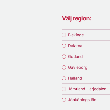
Välj region:
Blekinge
Dalarna
Gotland
Gävleborg
Halland
Jämtland Härjedalen
Jönköpings län