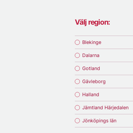
Välj region:
Blekinge
Dalarna
Gotland
Gävleborg
Halland
Jämtland Härjedalen
Jönköpings län