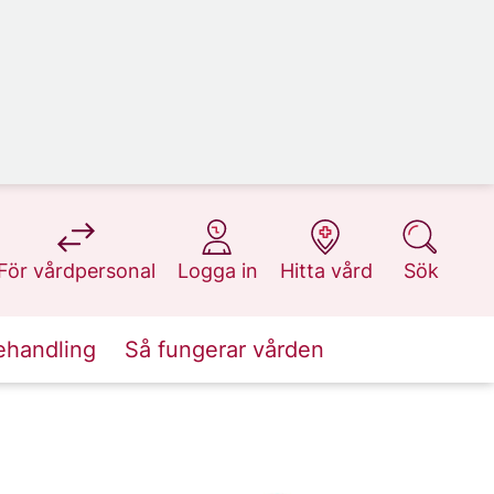
på 1177.se
på 1177.se
på 1177.se
på 1177.se
För vårdpersonal
Logga in
Hitta vård
Sök
ehandling
Så fungerar vården