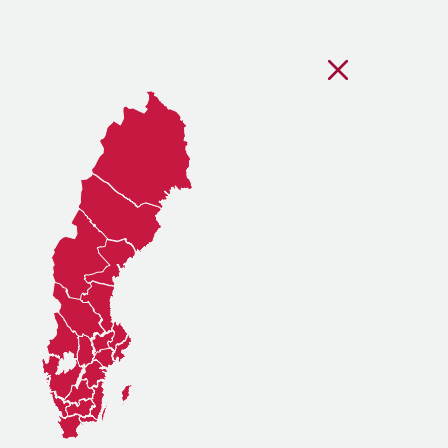
Stäng regionsvälj