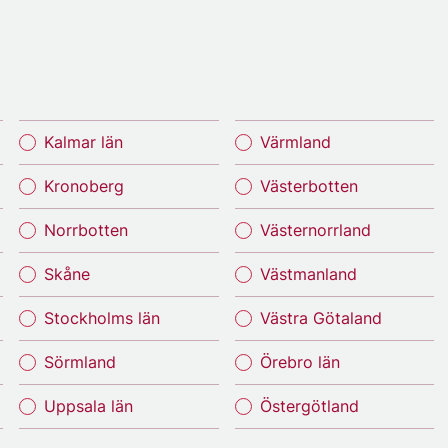
Kalmar län
Värmland
Kronoberg
Västerbotten
Norrbotten
Västernorrland
Skåne
Västmanland
Stockholms län
Västra Götaland
Sörmland
Örebro län
Uppsala län
Östergötland