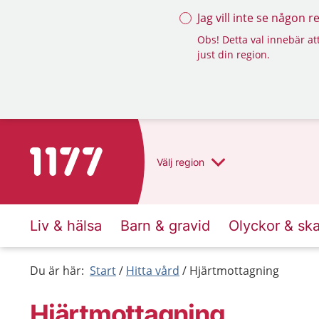
Jag vill inte se någon 
Obs! Detta val innebär att
just din region.
Till startsidan för 1177
Välj
region
Liv & hälsa
Barn & gravid
Olyckor & sk
Du är här:
Start
Hitta vård
Hjärtmottagning
Hjärtmottagning