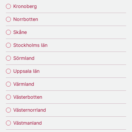
Kronoberg
Norrbotten
Skåne
Stockholms län
Sörmland
Uppsala län
Värmland
Västerbotten
Västernorrland
Västmanland