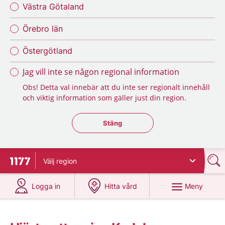
Västra Götaland
Örebro län
Östergötland
Jag vill inte se någon regional information
Obs! Detta val innebär att du inte ser regionalt innehåll
och viktig information som gäller just din region.
Stäng regionsväljaren
Stäng
Välj
region
Till startsidan för 1177
på 1177.se
på 1177.se
Meny
Logga in
Hitta vård