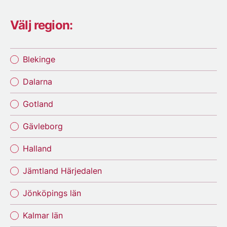
Välj region:
Blekinge
Dalarna
Gotland
Gävleborg
Halland
Jämtland Härjedalen
Jönköpings län
Kalmar län