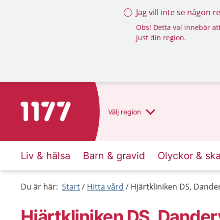
Jag vill inte se någon 
Obs! Detta val innebär att
just din region.
Till startsidan för 1177
Välj
region
Liv & hälsa
Barn & gravid
Olyckor & sk
Du är här:
Start
Hitta vård
Hjärtkliniken DS, Dande
Hjärtkliniken DS, Dande