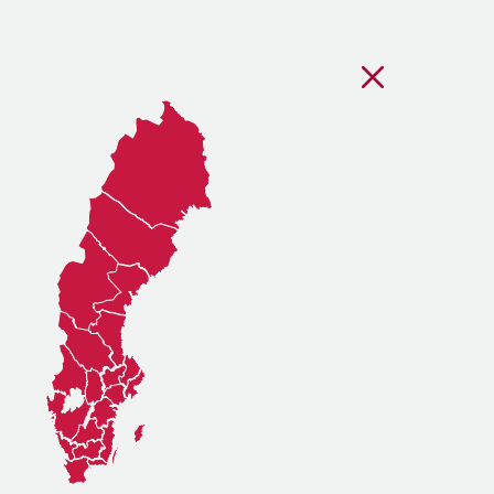
Stäng regionsvälj