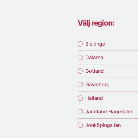
Välj region:
Blekinge
Dalarna
Gotland
Gävleborg
Halland
Jämtland Härjedalen
Jönköpings län