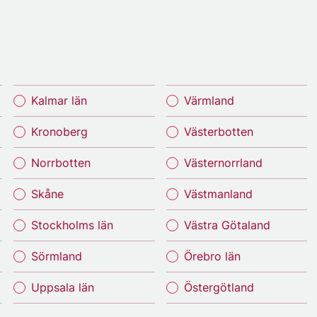
Kalmar län
Värmland
Kronoberg
Västerbotten
Norrbotten
Västernorrland
Skåne
Västmanland
Stockholms län
Västra Götaland
Sörmland
Örebro län
Uppsala län
Östergötland