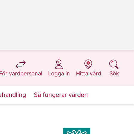
på 1177.se
på 1177.se
på 1177.se
på 1177.se
För vårdpersonal
Logga in
Hitta vård
Sök
ehandling
Så fungerar vården