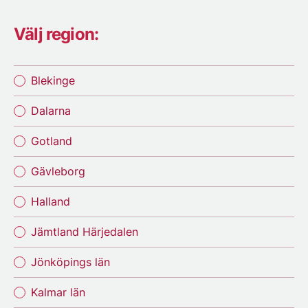
Välj region:
Blekinge
Dalarna
Gotland
Gävleborg
Halland
Jämtland Härjedalen
Jönköpings län
Kalmar län