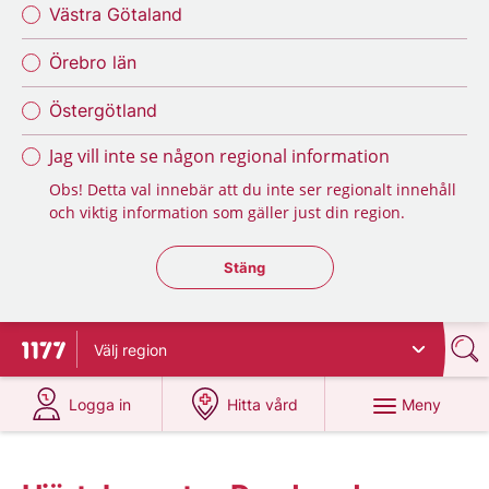
Västra Götaland
Örebro län
Östergötland
Jag vill inte se någon regional information
Obs! Detta val innebär att du inte ser regionalt innehåll
och viktig information som gäller just din region.
Stäng regionsväljaren
Stäng
Välj
region
Till startsidan för 1177
på 1177.se
på 1177.se
Meny
Logga in
Hitta vård