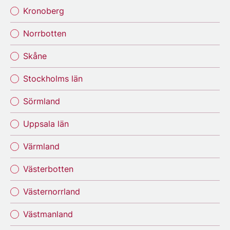
Kronoberg
Norrbotten
Skåne
Stockholms län
Sörmland
Uppsala län
Värmland
Västerbotten
Västernorrland
Västmanland