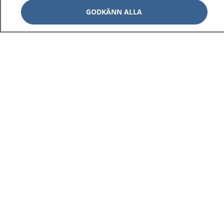
GODKÄNN ALLA
1177
–
tryggt om din hälsa och vård
På 1177.se får du råd om hälsa och information om
sjukdomar och vilka mottagningar du kan kontakta.
Logga in för att läsa din journal och göra dina