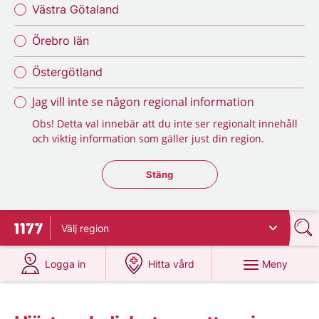
Västra Götaland
Örebro län
Östergötland
Jag vill inte se någon regional information
Obs! Detta val innebär att du inte ser regionalt innehåll
och viktig information som gäller just din region.
Stäng regionsväljaren
Stäng
Välj
region
Till startsidan för 1177
på 1177.se
på 1177.se
Meny
Logga in
Hitta vård