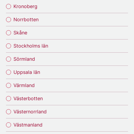
Kronoberg
Norrbotten
Skåne
Stockholms län
Sörmland
Uppsala län
Värmland
Västerbotten
Västernorrland
Västmanland