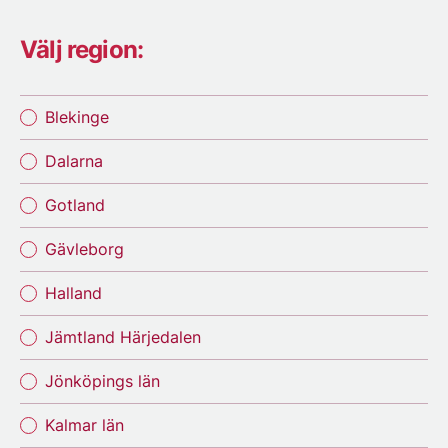
Välj region:
Blekinge
Dalarna
Gotland
Gävleborg
Halland
Jämtland Härjedalen
Jönköpings län
Kalmar län