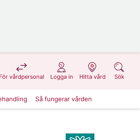
på 1177.se
på 1177.se
på 1177.se
på 1177.se
För vårdpersonal
Logga in
Hitta vård
Sök
ehandling
Så fungerar vården