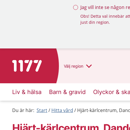
Jag vill inte se någon 
Obs! Detta val innebär att
just din region.
Till startsidan för 1177
Välj
region
Liv & hälsa
Barn & gravid
Olyckor & sk
Du är här:
Start
Hitta vård
Hjärt-kärlcentrum, Dan
Hjärt-kärlcentrum, Dand