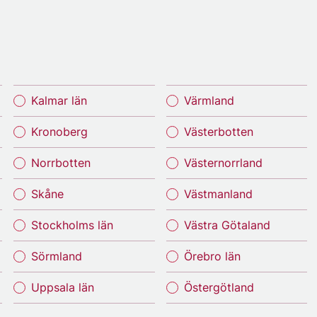
Kalmar län
Värmland
Kronoberg
Västerbotten
Norrbotten
Västernorrland
Skåne
Västmanland
Stockholms län
Västra Götaland
Sörmland
Örebro län
Uppsala län
Östergötland