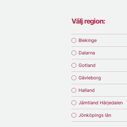
Välj region:
Blekinge
Dalarna
Gotland
Gävleborg
Halland
Jämtland Härjedalen
Jönköpings län