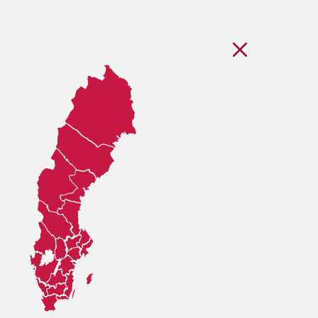
Stäng regionsvälj