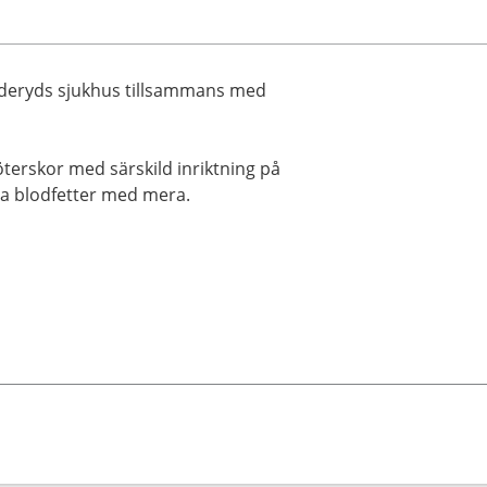
anderyds sjukhus tillsammans med
öterskor med särskild inriktning på
ga blodfetter med mera.