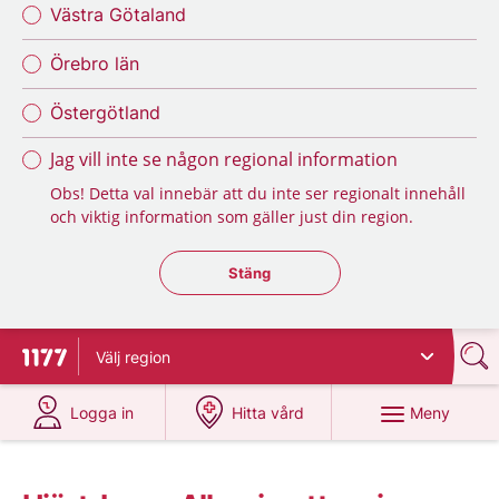
Västra Götaland
Örebro län
Östergötland
Jag vill inte se någon regional information
Obs! Detta val innebär att du inte ser regionalt innehåll
och viktig information som gäller just din region.
Stäng regionsväljaren
Stäng
Välj
region
Till startsidan för 1177
på 1177.se
på 1177.se
Meny
Logga in
Hitta vård