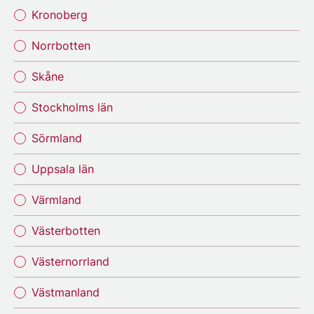
Kronoberg
Norrbotten
Skåne
Stockholms län
Sörmland
Uppsala län
Värmland
Västerbotten
Västernorrland
Västmanland