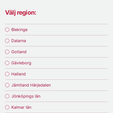
Välj region:
Blekinge
Dalarna
Gotland
Gävleborg
Halland
Jämtland Härjedalen
Jönköpings län
Kalmar län