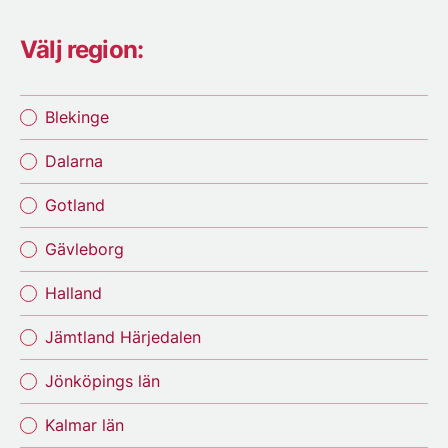
Välj region:
Blekinge
Dalarna
Gotland
Gävleborg
Halland
Jämtland Härjedalen
Jönköpings län
Kalmar län