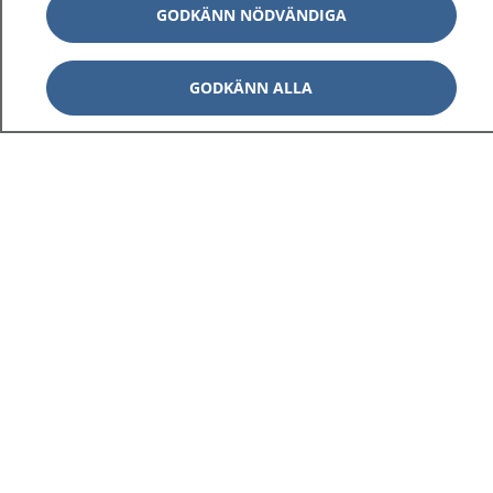
GODKÄNN NÖDVÄNDIGA
GODKÄNN ALLA
1177
–
tryggt om din hälsa och vård
På 1177.se får du råd om hälsa och information om
sjukdomar och vilka mottagningar du kan kontakta.
Logga in för att läsa din journal och göra dina
vårdärenden. Ring telefonnummer 1177 för
sjukvårdsrådgivning dygnet runt.
1177 ger dig råd när du vill må bättre.