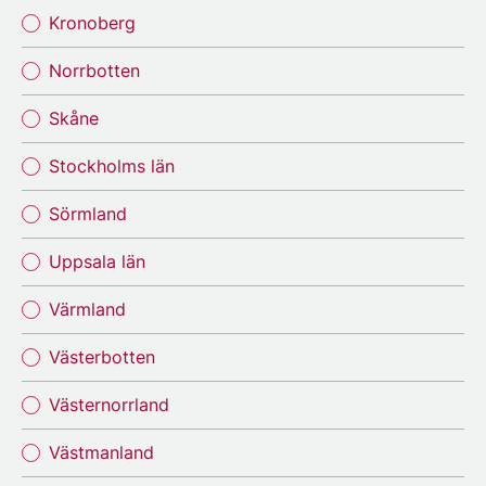
Kronoberg
Norrbotten
Skåne
Stockholms län
Sörmland
Uppsala län
Värmland
Västerbotten
Västernorrland
Västmanland