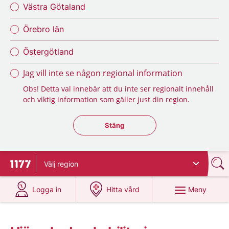
Västra Götaland
Örebro län
Östergötland
Jag vill inte se någon regional information
Obs! Detta val innebär att du inte ser regionalt innehåll
och viktig information som gäller just din region.
Stäng regionsväljaren
Stäng
Välj
region
Till startsidan för 1177
på 1177.se
på 1177.se
Meny
Logga in
Hitta vård