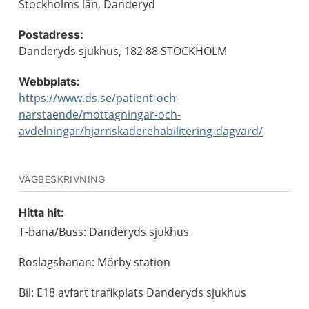
Stockholms län, Danderyd
Postadress:
Danderyds sjukhus, 182 88 STOCKHOLM
Webbplats:
https://www.ds.se/patient-och-
narstaende/mottagningar-och-
avdelningar/hjarnskaderehabilitering-dagvard/
VÄGBESKRIVNING
Hitta hit:
T-bana/Buss: Danderyds sjukhus
Roslagsbanan: Mörby station
Bil: E18 avfart trafikplats Danderyds sjukhus