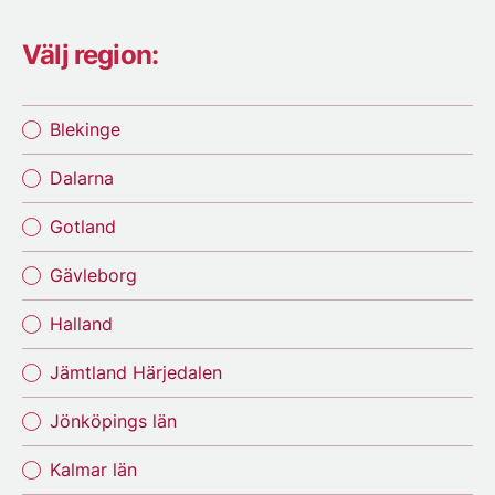
Välj region:
Blekinge
Dalarna
Gotland
Gävleborg
Halland
Jämtland Härjedalen
Jönköpings län
Kalmar län