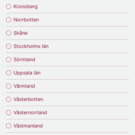
Kronoberg
Norrbotten
Skåne
Stockholms län
Sörmland
Uppsala län
Värmland
Västerbotten
Västernorrland
Västmanland