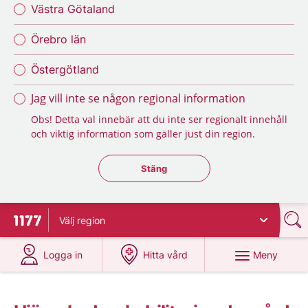
Västra Götaland
Örebro län
Östergötland
Jag vill inte se någon regional information
Obs! Detta val innebär att du inte ser regionalt innehåll
och viktig information som gäller just din region.
Stäng regionsväljaren
Stäng
Välj
region
Till startsidan för 1177
på 1177.se
på 1177.se
Meny
Logga in
Hitta vård