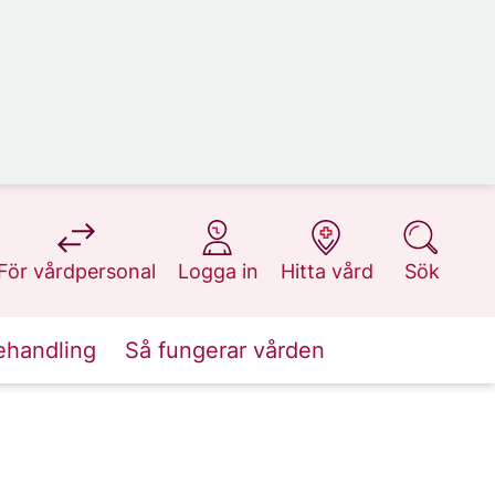
på 1177.se
på 1177.se
på 1177.se
på 1177.se
För vårdpersonal
Logga in
Hitta vård
Sök
ehandling
Så fungerar vården