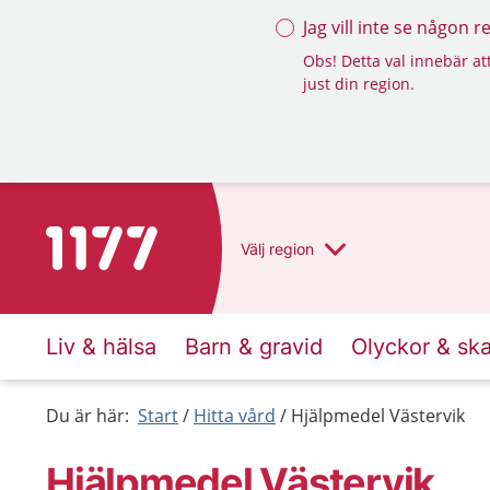
Jag vill inte se någon 
Obs! Detta val innebär att
just din region.
Till startsidan för 1177
Välj
region
Liv & hälsa
Barn & gravid
Olyckor & sk
Du är här:
Start
Hitta vård
Hjälpmedel Västervik
Hjälpmedel Västervik