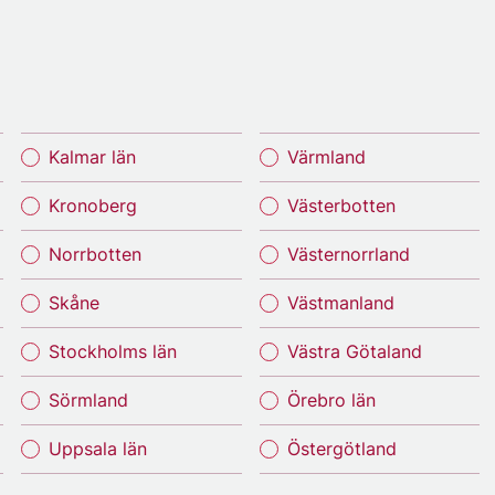
Kalmar län
Värmland
Kronoberg
Västerbotten
Norrbotten
Västernorrland
Skåne
Västmanland
Stockholms län
Västra Götaland
Sörmland
Örebro län
Uppsala län
Östergötland