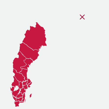
Stäng regionsvälj