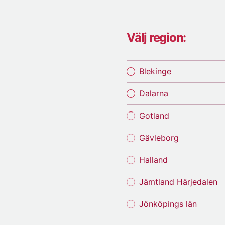
Välj region:
Blekinge
Dalarna
Gotland
Gävleborg
Halland
Jämtland Härjedalen
Jönköpings län