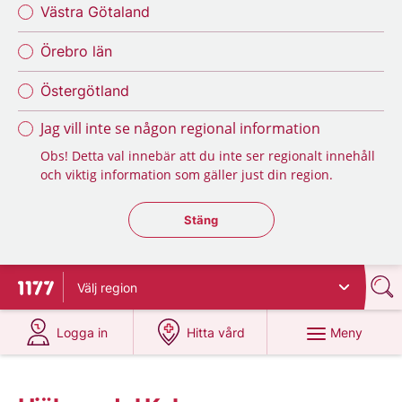
Västra Götaland
Örebro län
Östergötland
Jag vill inte se någon regional information
Obs! Detta val innebär att du inte ser regionalt innehåll
och viktig information som gäller just din region.
Stäng regionsväljaren
Stäng
Välj
region
Till startsidan för 1177
på 1177.se
på 1177.se
Meny
Logga in
Hitta vård