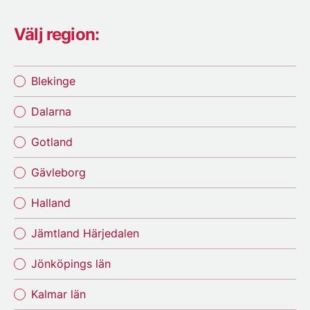
Välj region:
Blekinge
Dalarna
Gotland
Gävleborg
Halland
Jämtland Härjedalen
Jönköpings län
Kalmar län