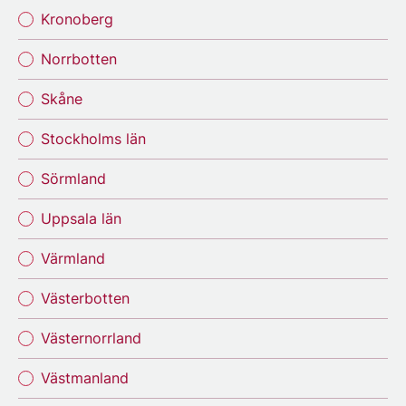
Kronoberg
Norrbotten
Skåne
Stockholms län
Sörmland
Uppsala län
Värmland
Västerbotten
Västernorrland
Västmanland