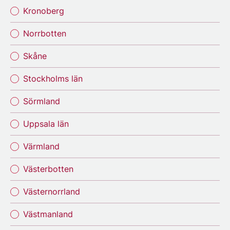
Kronoberg
Norrbotten
Skåne
Stockholms län
Sörmland
Uppsala län
Värmland
Västerbotten
Västernorrland
Västmanland