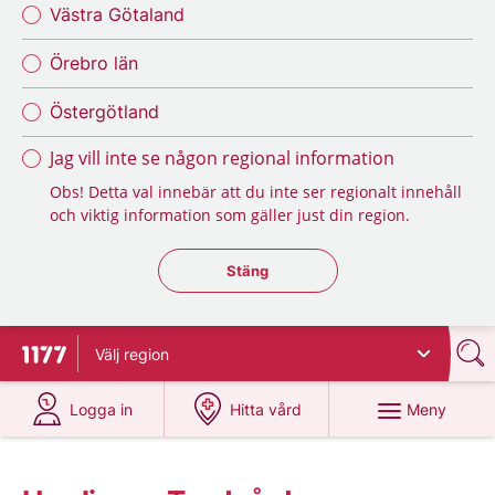
Västra Götaland
Örebro län
Östergötland
Jag vill inte se någon regional information
Obs! Detta val innebär att du inte ser regionalt innehåll
och viktig information som gäller just din region.
Stäng regionsväljaren
Stäng
Välj
region
Till startsidan för 1177
på 1177.se
på 1177.se
Meny
Logga in
Hitta vård