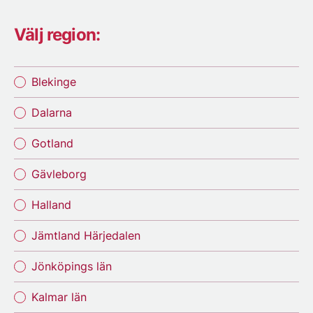
Välj region:
Blekinge
Dalarna
Gotland
Gävleborg
Halland
Jämtland Härjedalen
Jönköpings län
Kalmar län