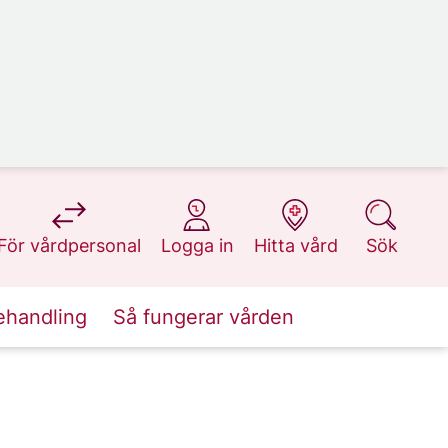
på 1177.se
på 1177.se
på 1177.se
på 1177.se
För vårdpersonal
Logga in
Hitta vård
Sök
ehandling
Så fungerar vården