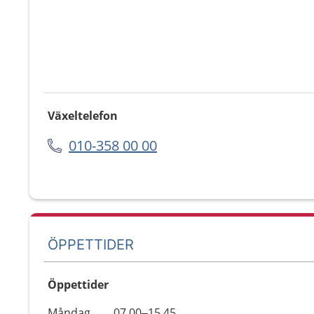
Växeltelefon
010-358 00 00
ÖPPETTIDER
Öppettider
Öppettider
Kommentarer
Måndag
07.00–15.45
Dag