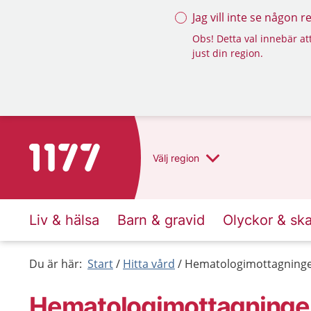
Jag vill inte se någon 
Obs! Detta val innebär att
just din region.
Till startsidan för 1177
Välj
region
Liv & hälsa
Barn & gravid
Olyckor & sk
Du är här:
Start
Hitta vård
Hematologimottagning
Hematologimottagninge