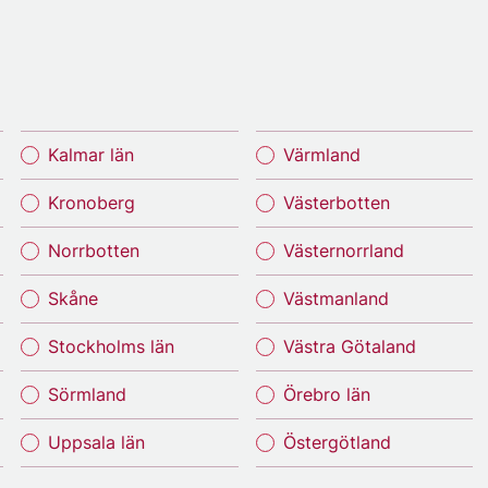
Kalmar län
Värmland
Kronoberg
Västerbotten
Norrbotten
Västernorrland
Skåne
Västmanland
Stockholms län
Västra Götaland
Sörmland
Örebro län
Uppsala län
Östergötland