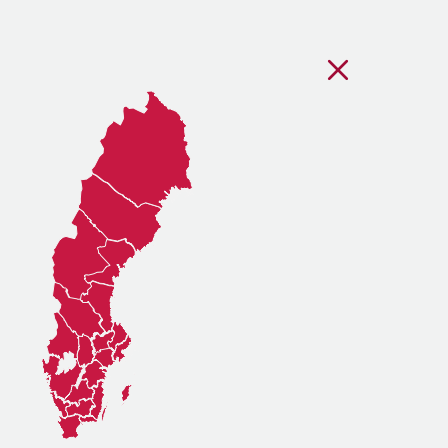
Stäng regionsvälj