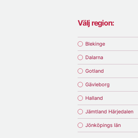
Välj region:
Blekinge
Dalarna
Gotland
Gävleborg
Halland
Jämtland Härjedalen
Jönköpings län