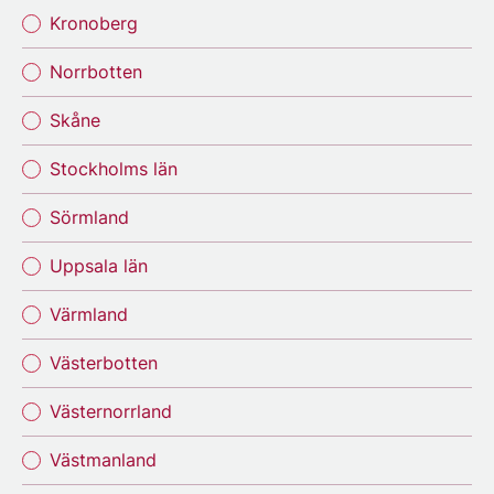
Kronoberg
Norrbotten
Skåne
Stockholms län
Sörmland
Uppsala län
Värmland
Västerbotten
Västernorrland
Västmanland