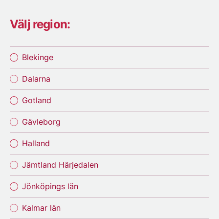
Välj region:
Blekinge
Dalarna
Gotland
Gävleborg
Halland
Jämtland Härjedalen
Jönköpings län
Kalmar län