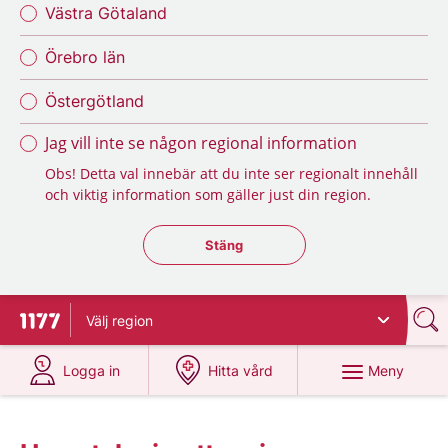
Västra Götaland
Örebro län
Östergötland
Jag vill inte se någon regional information
Obs! Detta val innebär att du inte ser regionalt innehåll
och viktig information som gäller just din region.
Stäng regionsväljaren
Stäng
Välj
region
Till startsidan för 1177
på 1177.se
på 1177.se
Meny
Logga in
Hitta vård