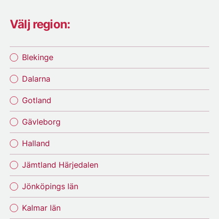
Välj region:
Blekinge
Dalarna
Gotland
Gävleborg
Halland
Jämtland Härjedalen
Jönköpings län
Kalmar län