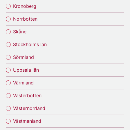
Kronoberg
Norrbotten
Skåne
Stockholms län
Sörmland
Uppsala län
Värmland
Västerbotten
Västernorrland
Västmanland