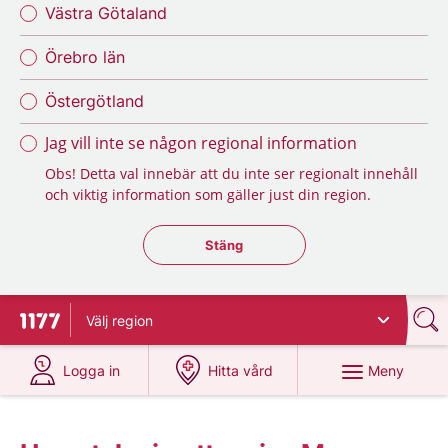
Västra Götaland
Örebro län
Östergötland
Jag vill inte se någon regional information
Obs! Detta val innebär att du inte ser regionalt innehåll
och viktig information som gäller just din region.
Stäng regionsväljaren
Stäng
Välj
region
Till startsidan för 1177
på 1177.se
på 1177.se
Meny
Logga in
Hitta vård