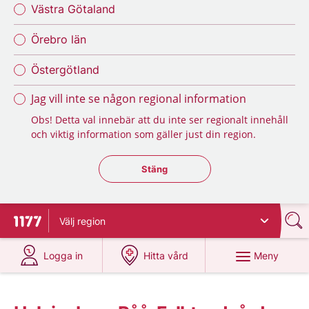
Västra Götaland
Örebro län
Östergötland
Jag vill inte se någon regional information
Obs! Detta val innebär att du inte ser regionalt innehåll
och viktig information som gäller just din region.
Stäng regionsväljaren
Stäng
Välj
region
Till startsidan för 1177
på 1177.se
på 1177.se
Meny
Logga in
Hitta vård