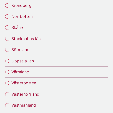
Kronoberg
Norrbotten
Skåne
Stockholms län
Sörmland
Uppsala län
Värmland
Västerbotten
Västernorrland
Västmanland