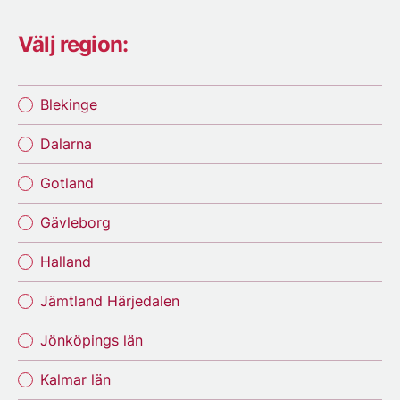
Välj region:
Blekinge
Dalarna
Gotland
Gävleborg
Halland
Jämtland Härjedalen
Jönköpings län
Kalmar län