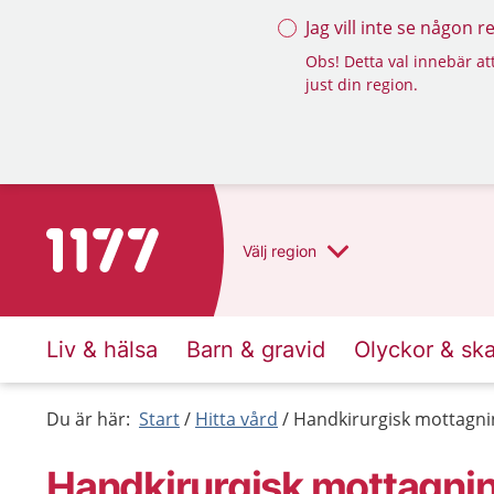
Jag vill inte se någon 
Obs! Detta val innebär att
just din region.
Till startsidan för 1177
Välj
region
Liv & hälsa
Barn & gravid
Olyckor & sk
Du är här:
Start
Hitta vård
Handkirurgisk mottagni
Handkirurgisk mottagni