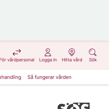
på 1177.se
på 1177.se
på 1177.se
på 1177.se
För vårdpersonal
Logga in
Hitta vård
Sök
ehandling
Så fungerar vården