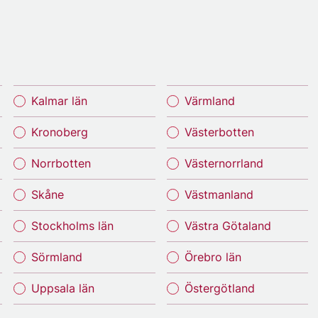
Kalmar län
Värmland
Kronoberg
Västerbotten
Norrbotten
Västernorrland
Skåne
Västmanland
Stockholms län
Västra Götaland
Sörmland
Örebro län
Uppsala län
Östergötland