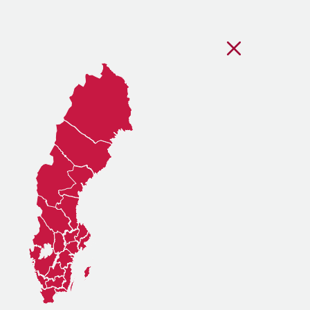
Stäng regionsvälj