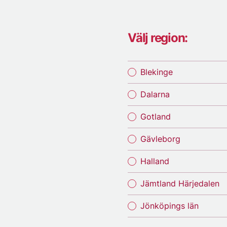
Välj region:
Blekinge
Dalarna
Gotland
Gävleborg
Halland
Jämtland Härjedalen
Jönköpings län