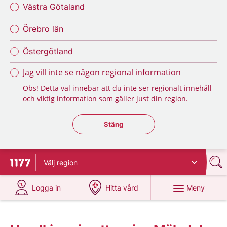
Västra Götaland
Örebro län
Östergötland
Jag vill inte se någon regional information
Obs! Detta val innebär att du inte ser regionalt innehåll
och viktig information som gäller just din region.
Stäng regionsväljaren
Stäng
Välj
region
Till startsidan för 1177
på 1177.se
på 1177.se
Meny
Logga in
Hitta vård