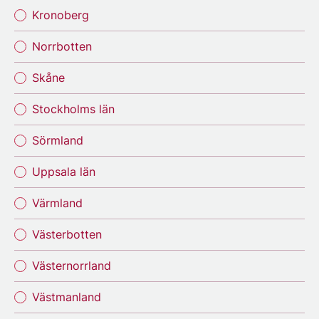
Kronoberg
Norrbotten
Skåne
Stockholms län
Sörmland
Uppsala län
Värmland
Västerbotten
Västernorrland
Västmanland