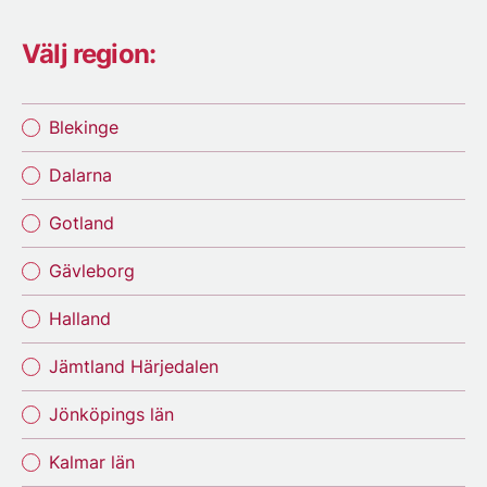
Välj region:
Blekinge
Dalarna
Gotland
Gävleborg
Halland
Jämtland Härjedalen
Jönköpings län
Kalmar län