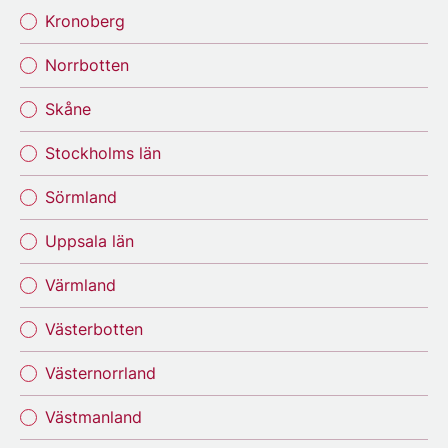
Kronoberg
Norrbotten
Skåne
Stockholms län
Sörmland
Uppsala län
Värmland
Västerbotten
Västernorrland
Västmanland