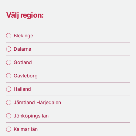
Välj region:
Blekinge
Dalarna
Gotland
Gävleborg
Halland
Jämtland Härjedalen
Jönköpings län
Kalmar län