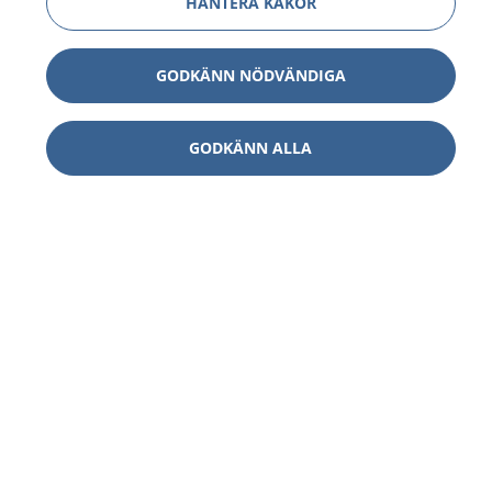
HANTERA KAKOR
GODKÄNN NÖDVÄNDIGA
GODKÄNN ALLA
1177
–
tryggt om din hälsa och vård