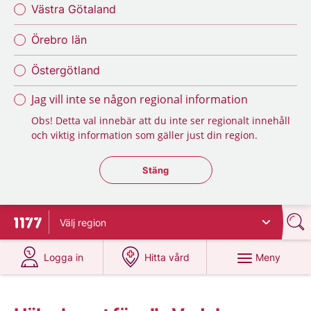
Västra Götaland
Örebro län
Östergötland
Jag vill inte se någon regional information
Obs! Detta val innebär att du inte ser regionalt innehåll
och viktig information som gäller just din region.
Stäng regionsväljaren
Stäng
Välj
region
Till startsidan för 1177
på 1177.se
på 1177.se
Meny
Logga in
Hitta vård